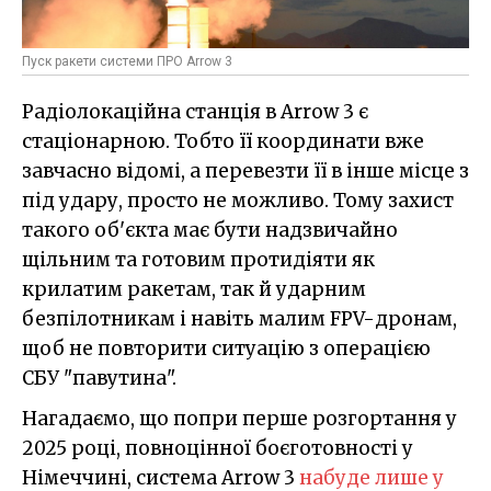
Пуск ракети системи ПРО Arrow 3
Радіолокаційна станція в Arrow 3 є
стаціонарною. Тобто її координати вже
завчасно відомі, а перевезти її в інше місце з
під удару, просто не можливо. Тому захист
такого об'єкта має бути надзвичайно
щільним та готовим протидіяти як
крилатим ракетам, так й ударним
безпілотникам і навіть малим FPV-дронам,
щоб не повторити ситуацію з операцією
СБУ "павутина".
Нагадаємо, що попри перше розгортання у
2025 році, повноцінної боєготовності у
Німеччині, система Arrow 3
набуде лише у