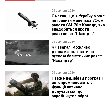
06 серпень 2026
Є натяк, що в Україну може
потрапити маленька 72-см
ракета CM-70 з Канади, яка
знадобиться проти
реактивних "Шахедів"
06 серпень 2026
Чи взагалі можливо
дронами полювати на
пускові балістичних ракет
"Искандер"
06 серпень 2026
Невже пацифізм програв і
автопромисловість у
Франції активно
долучається до
виробництва зброї