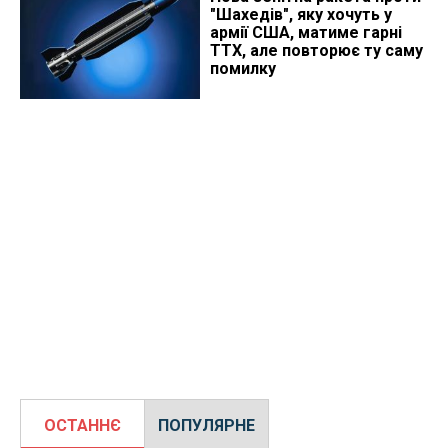
"Шахедів", яку хочуть у
армії США, матиме гарні
ТТХ, але повторює ту саму
помилку
ОСТАННЄ
ПОПУЛЯРНЕ