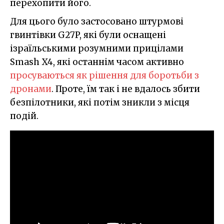
перехопити його.
Для цього було застосовано штурмові
гвинтівки G27P, які були оснащені
ізраїльськими розумними прицілами
Smash X4, які останнім часом активно
просуваються як рішення для боротьби з
дронами
. Проте, їм так і не вдалось збити
безпілотники, які потім зникли з місця
подій.