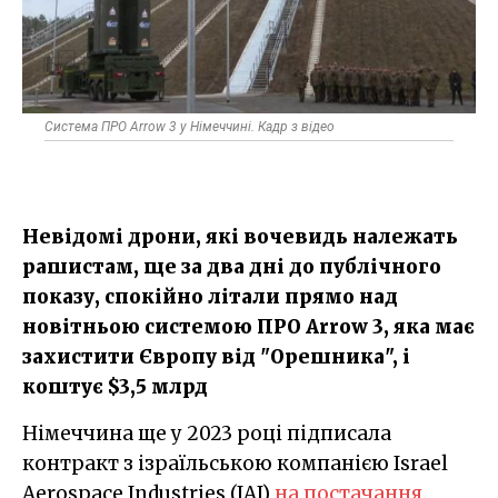
Система ПРО Arrow 3 у Німеччині. Кадр з відео
Невідомі дрони, які вочевидь належать
рашистам, ще за два дні до публічного
показу, спокійно літали прямо над
новітньою системою ПРО Arrow 3, яка має
захистити Європу від "Орешника", і
коштує $3,5 млрд
Німеччина ще у 2023 році підписала
контракт з ізраїльською компанією Israel
Aerospace Industries (IAI)
на постачання