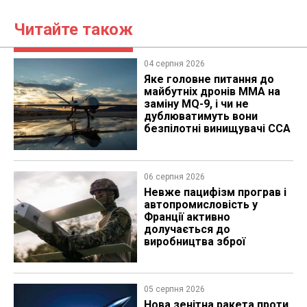
Читайте також
04 серпня 2026
Яке головне питання до
майбутніх дронів MMA на
заміну MQ-9, і чи не
дублюватимуть вони
безпілотні винищувачі CCA
06 серпня 2026
Невже пацифізм програв і
автопромисловість у
Франції активно
долучається до
виробництва зброї
05 серпня 2026
Нова зенітна ракета проти