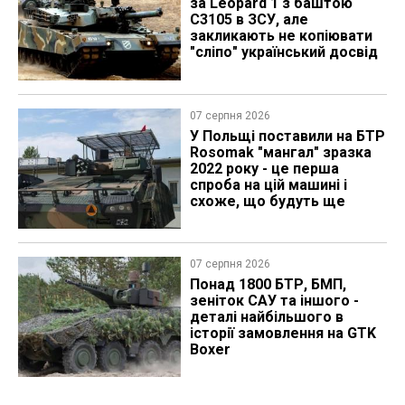
за Leopard 1 з баштою
C3105 в ЗСУ, але
закликають не копіювати
"сліпо" український досвід
07 серпня 2026
У Польщі поставили на БТР
Rosomak "мангал" зразка
2022 року - це перша
спроба на цій машині і
схоже, що будуть ще
07 серпня 2026
Понад 1800 БТР, БМП,
зеніток САУ та іншого -
деталі найбільшого в
історії замовлення на GTK
Boxer