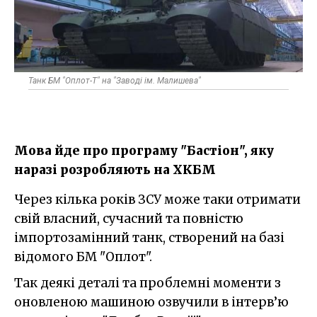
Танк БМ "Оплот-Т" на "Заводі ім. Малишева"
Мова йде про програму "Бастіон", яку
наразі розробляють на ХКБМ
Через кілька років ЗСУ може таки отримати
свій власний, сучасний та повністю
імпортозамінний танк, створений на базі
відомого БМ "Оплот".
Так деякі деталі та проблемні моменти з
оновленою машиною озвучили в інтерв’ю