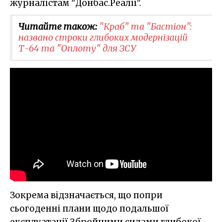
журналістам "Донбас.Реалії".
Читайте також:
​"Краб" та "Бастіон":
названо строки глибоких модернізацій
Т-64 та "Оплоту" для ЗСУ
Зокрема відзначається, що попри
сьогоденні плани щодо подальшої