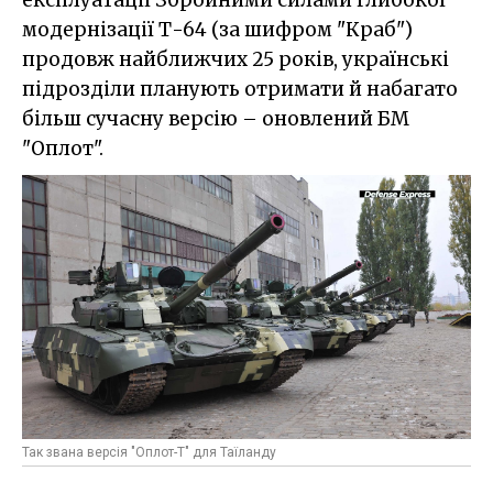
експлуатації Збройними силами глибокої
модернізації Т-64 (за шифром "Краб")
продовж найближчих 25 років, українські
підрозділи планують отримати й набагато
більш сучасну версію – оновлений БМ
"Оплот".
Так звана версія "Оплот-Т" для Таїланду