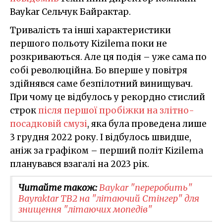
Baykar Сельчук Байрактар.
Тривалість та інші характеристики
першого польоту Kizilema поки не
розкриваються. Але ця подія – уже сама по
собі революційна. Бо вперше у повітря
здійнявся саме безпілотний винищувач.
При чому це відбулось у рекордно стислий
строк
після першої пробіжки на злітно-
посадковій смузі
, яка була проведена лише
3 грудня 2022 року. І відбулось швидше,
аніж за графіком – перший політ Kizilema
планувався взагалі на 2023 рік.
Читайте також:
Baykar "переробить"
Bayraktar TB2 на "літаючий Стінгер" для
знищення "літаючих мопедів"