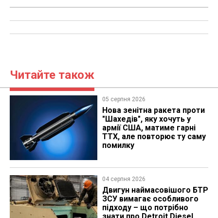
Читайте також
05 серпня 2026
Нова зенітна ракета проти
"Шахедів", яку хочуть у
армії США, матиме гарні
ТТХ, але повторює ту саму
помилку
04 серпня 2026
​Двигун наймасовішого БТР
ЗСУ вимагає особливого
підходу – що потрібно
знати про Detroit Diesel