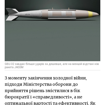
GBU-32 завдає більше ударів за дешевше, але на меншій відстані ніж
ракета JASSM
З моменту закінчення холодної війни,
підходи Міністерства оборони до
прийняття рішень змістилися в бік
бюрократії і «справедливості», а не
оптимальної вартості та ефективності. Як