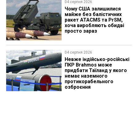
04 серпня 2026
Чому США залишилися
майже без балістичних
ракет ATACMS та PrSM,
хоча виробляють обидві
просто зараз
04 серпня 2026
Невже індійсько-російські
ПКР Brahmos може
придбати Таїланд у якого
немає наземного
протикорабельного
озброєння