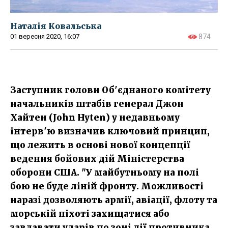
Наталія Ковальська
01 вересня 2020, 16:07
874
Заступник голови Об'єднаного комітету
начальників штабів генерал Джон
Хайтен (John Hyten) у недавньому
інтерв'ю визначив ключовий принцип,
що лежить в основі нової концепції
ведення бойових дій Міністерства
оборони США. "У майбутньому на полі
бою не буде ліній фронту. Можливості
наразі дозволяють армії, авіації, флоту та
морській піхоті захищатися або
завдавати ударів по зоні дії противника