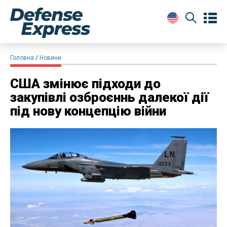
Головна
Новини
США змінює підходи до
закупівлі озброєннь далекої дії
під нову концепцію війни