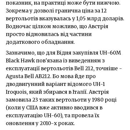
показник, на практиці може бути нижчою.
Зокрема у дозволі гранична ціна за 12
вертольотів вказувалась у 1,05 млрд доларів.
Водночас цілком можливо, що Австрія
просто відмовилась від частини
додаткового обладнання.
Зазначимо, що для Відня закупівля UH-60M
Black Hawk пов'язана із виведенням з
експлуатації вертольотів Bell 212, точніше -
Agusta Bell AB212. Бо мова йде про
дводвигунний варіант відомого UH-1
Iroquois, який збирався в Італії. Австрія
замовила 23 таких вертольоти у 1980 році
(коли у США вже активно вводився в
експлуатацію UH-60), та провела їх
оновлення у 2010-х роках.