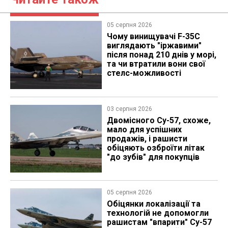
05 серпня 2026
Чому винищувачі F-35C
виглядають "іржавими"
після понад 210 днів у морі,
та чи втратили вони свої
стелс-можливості
03 серпня 2026
Двомісного Су-57, схоже,
мало для успішних
продажів, і рашисти
обіцяють озброїти літак
"до зубів" для покупців
05 серпня 2026
Обіцянки локалізації та
технологій не допомогли
рашистам "впарити" Су-57