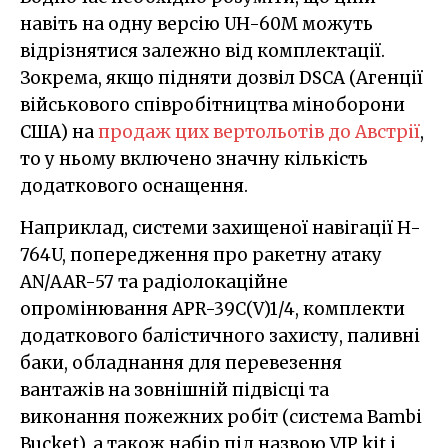
навіть на одну версію UH-60M можуть
відрізнятися залежно від комплектації.
Зокрема, якщо підняти дозвіл DSCA (Агенції
військового співробітництва міноборони
США) на
продаж цих вертольотів до Австрії
,
то у ньому включено значну кількість
додаткового оснащення.
Наприклад, системи захищеної навігації H-
764U, попередження про ракетну атаку
AN/AAR-57 та радіолокаційне
опромінювання APR-39C(V)1/4, комплекти
додаткового балістичного захисту, паливні
баки, обладнання для перевезення
вантажів на зовнішній підвісці та
виконання пожежних робіт (система Bambi
Bucket), а також набір під назвою VIP kit і