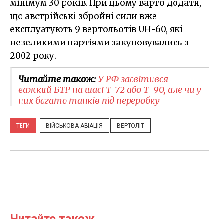
мінімум 30 років. При цьому варто додати,
що австрійські збройні сили вже
експлуатують 9 вертольотів UH-60, які
невеликими партіями закуповувались з
2002 року.
Читайте також:
У РФ засвітився
важкий БТР на шасі Т-72 або Т-90, але чи у
них багато танків під переробку
ТЕГИ
ВІЙСЬКОВА АВІАЦІЯ
ВЕРТОЛІТ
Читайте також