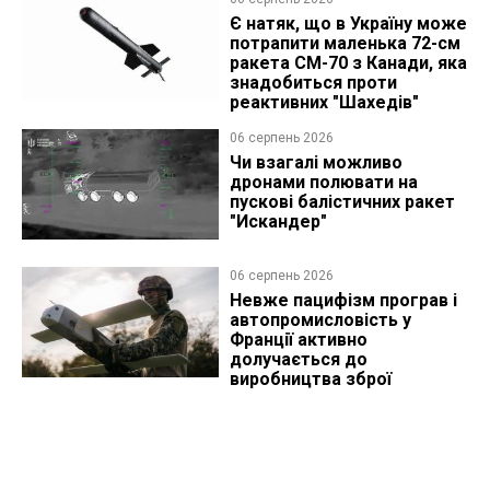
Є натяк, що в Україну може
потрапити маленька 72-см
ракета CM-70 з Канади, яка
знадобиться проти
реактивних "Шахедів"
06 серпень 2026
Чи взагалі можливо
дронами полювати на
пускові балістичних ракет
"Искандер"
06 серпень 2026
Невже пацифізм програв і
автопромисловість у
Франції активно
долучається до
виробництва зброї