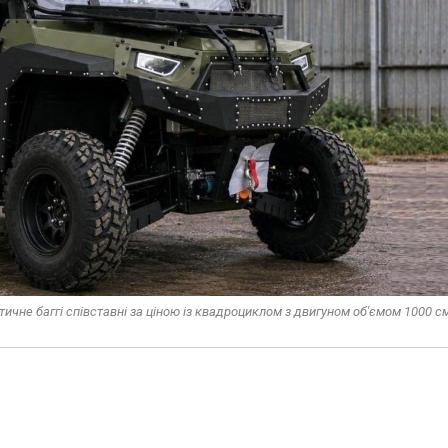
не баггі співставні за ціною із квадроциклом з двигуном об'ємом 1000 см