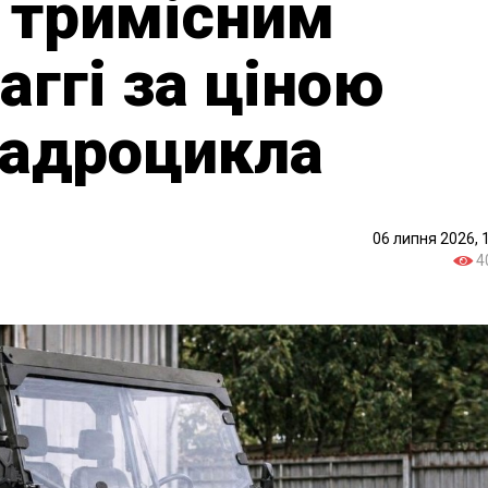
 тримісним
аггі за ціною
вадроцикла
06 липня 2026, 
4