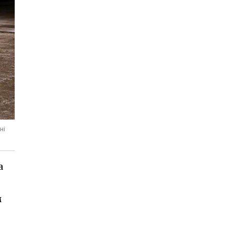
ні
а
м