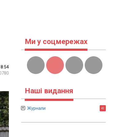
Ми у соцмережах
18:54
0780
Наші видання
Журнали
42