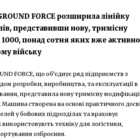
 GROUND FORCE розширила лінійку
ів, представивши нову, тримісну
 1000, понад сотня яких вже активно
ому війську
UND FORCE, що об’єднує ряд підприємств з
дом розробки, виробництва, та експлуатації в
вання, представила нову тримісну модифікац
. Машина створена на основі практичного досв
елей у бойових підрозділах та враховує
і використовують техніку для логістики,
портування озброєння.