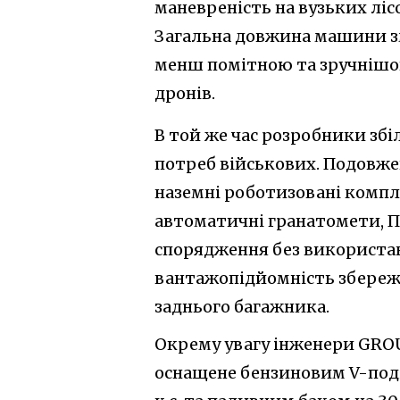
маневреність на вузьких лісо
Загальна довжина машини зм
менш помітною та зручнішою 
дронів.
В той же час розробники зб
потреб військових. Подовж
наземні роботизовані компл
автоматичні гранатомети, П
спорядження без використан
вантажопідйомність збережен
заднього багажника.
Окрему увагу інженери GROU
оснащене бензиновим V-под