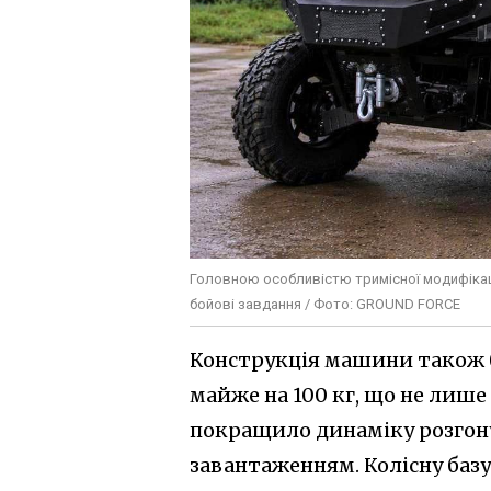
Головною особливістю тримісної модифікації
бойові завдання / Фото: GROUND FORCE
Конструкція машини також б
майже на 100 кг, що не лише
покращило динаміку розгону
завантаженням. Колісну баз