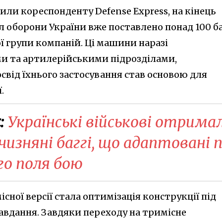
ли кореспонденту Defense Express, на кінець
ил оборони України вже поставлено понад 100 ба
ї групи компаній. Ці машини наразі
 та артилерійськими підрозділами,
свід їхнього застосування став основою для
.
:
​Українські військові отрима
чизняні баггі, що адаптовані п
го поля бою
ної версії стала оптимізація конструкції під
авдання. Завдяки переходу на тримісне