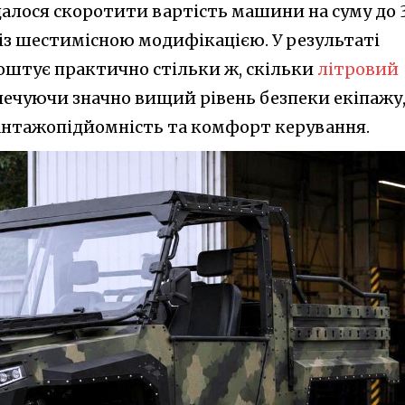
лося скоротити вартість машини на суму до 
 із шестимісною модифікацією. У результаті
коштує практично стільки ж, скільки
літровий
зпечуючи значно вищий рівень безпеки екіпажу
антажопідйомність та комфорт керування.