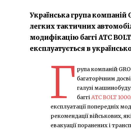
Українська група компаній
легких тактичних автомобіл
модифікацію баггі ATC BOLT
експлуатується в українськ
Г
рупа компаній GRO
багаторічним досві
галузі машинобуду
баггі
ATC BOLT 1000
експлуатації попередніх мод
рекомендації військових, як
евакуації поранених і транс