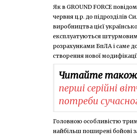
Як в GROUND FORCE повідоми
червня ц.р. до підрозділів С
виробництва цієї українсько
експлуатуються штурмовими
розрахунками БпЛА і саме до
створення нової модифікації
Читайте також
перші серійні віт
потреби сучасно
Головною особливістю триміс
найбільш поширені бойові з