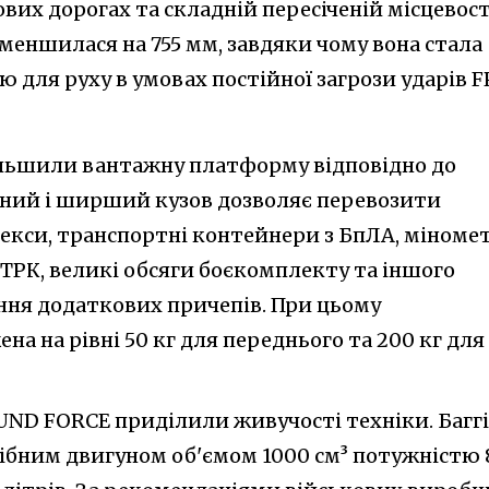
вих дорогах та складній пересіченій місцевост
еншилася на 755 мм, завдяки чому вона стала
для руху в умовах постійної загрози ударів F
ільшили вантажну платформу відповідно до
ений і ширший кузов дозволяє перевозити
екси, транспортні контейнери з БпЛА, міномет
ТРК, великі обсяги боєкомплекту та іншого
ня додаткових причепів. При цьому
а на рівні 50 кг для переднього та 200 кг для
ND FORCE приділили живучості техніки. Баггі
ібним двигуном об'ємом 1000 см³ потужністю 