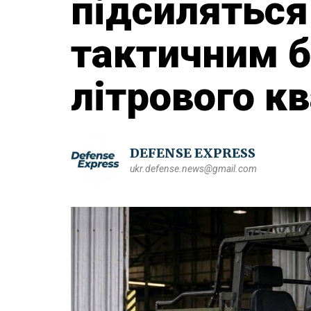
підсиляться
тактичним б
літрового к
DEFENSE EXPRESS
ukr.defense.news@gmail.com