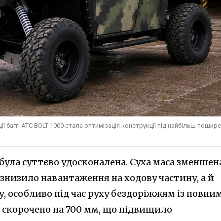
 баггі ATC BOLT 1000 стала оптимізація конструкції під найбільш пошире
ула суттєво удосконалена. Суха маса зменшен
 знизило навантаження на ходову частину, а й
, особливо під час руху бездоріжжям із повни
у скорочено на 700 мм, що підвищило