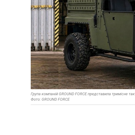
Група компаній GROUND FORCE представила тримісне тактич
Фото: GROUND FORCE