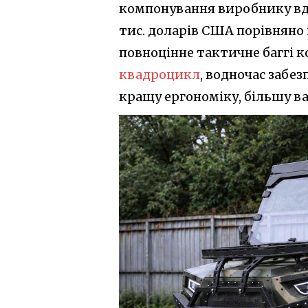
компонування виробнику вда
тис. доларів США порівняно
повноцінне тактичне баггі 
квадроцикл
, водночас забе
кращу ергономіку, більшу в