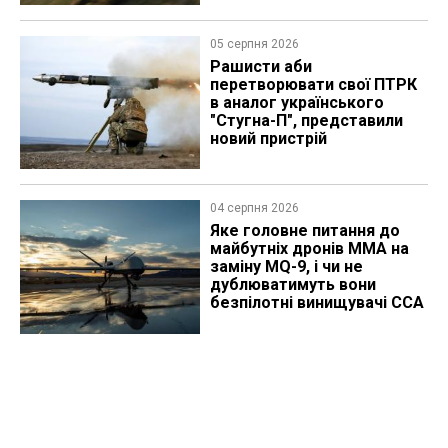
05 серпня 2026
Рашисти аби
перетворювати свої ПТРК
в аналог українського
"Стугна-П", представили
новий пристрій
04 серпня 2026
Яке головне питання до
майбутніх дронів MMA на
заміну MQ-9, і чи не
дублюватимуть вони
безпілотні винищувачі CCA