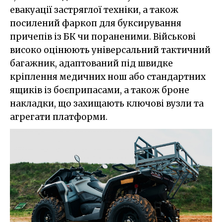
евакуації застряглої техніки, а також
посилений фаркоп для буксирування
причепів із БК чи пораненими. Військові
високо оцінюють універсальний тактичний
багажник, адаптований під швидке
кріплення медичних нош або стандартних
ящиків із боєприпасами, а також броне
накладки, що захищають ключові вузли та
агрегати платформи.