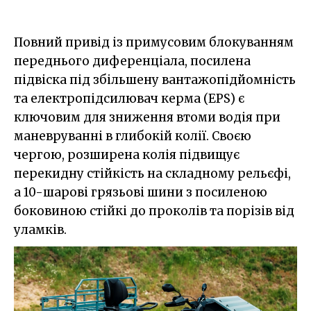
Повний привід із примусовим блокуванням
переднього диференціала, посилена
підвіска під збільшену вантажопідйомність
та електропідсилювач керма (EPS) є
ключовим для зниження втоми водія при
маневруванні в глибокій колії. Своєю
чергою, розширена колія підвищує
перекидну стійкість на складному рельєфі,
а 10-шарові грязьові шини з посиленою
боковиною стійкі до проколів та порізів від
уламків.