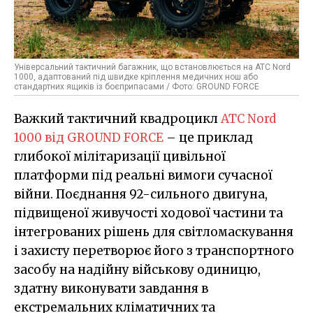
Універсальний тактичний багажник, що встановлюється на ATC Nord
1000, адаптований під швидке кріплення медичних нош або
стандартних ящиків із боєприпасами / Фото: GROUND FORCE
Важкий тактичний квадроцикл
ATC Nord
1000 від GROUND FORCE
– це приклад
глибокої мілітаризації цивільної
платформи під реальні вимоги сучасної
війни. Поєднання 92-сильного двигуна,
підвищеної живучості ходової частини та
інтегрованих рішень для світломаскування
і захисту перетворює його з транспортного
засобу на надійну військову одиницю,
здатну виконувати завдання в
екстремальних кліматичних та