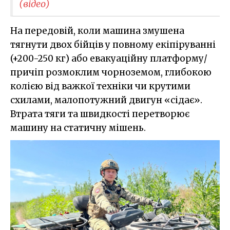
(відео)
На передовій, коли машина змушена
тягнути двох бійців у повному екіпіруванні
(+200-250 кг) або евакуаційну платформу/
причіп розмоклим чорноземом, глибокою
колією від важкої техніки чи крутими
схилами, малопотужний двигун «сідає».
Втрата тяги та швидкості перетворює
машину на статичну мішень.