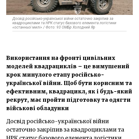
Досвід російсько-української війни остаточно закріпив за
квадроциклами та НРК статус базового елемента логістики
«останньої милі» / Фото: 93 ОМБр Холодний Яр
Використання на фронті цивільних
моделей квадрациклів – це вимушений
крок минулого етапу російсько-
української війни. Щоб бути корисним та
ефективним, квадрацикл, як і будь-який
рекрут, має пройти підготовку та одягти
військові обладунки
Досвід російсько-української війни
остаточно закріпив за квадроциклами та
НРК статус базового елемента логістики