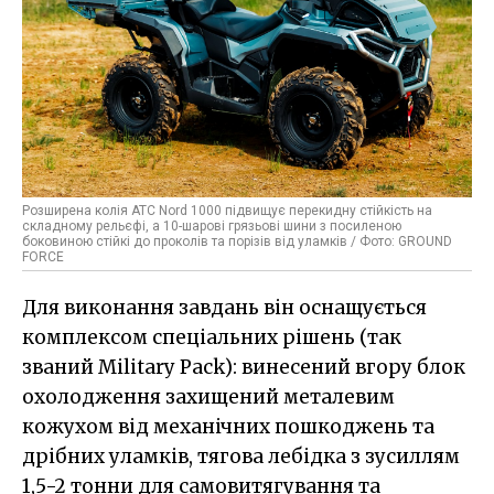
Розширена колія ATC Nord 1000 підвищує перекидну стійкість на
складному рельєфі, а 10-шарові грязьові шини з посиленою
боковиною стійкі до проколів та порізів від уламків / Фото: GROUND
FORCE
Для виконання завдань він оснащується
комплексом спеціальних рішень (так
званий Military Pack): винесений вгору блок
охолодження захищений металевим
кожухом від механічних пошкоджень та
дрібних уламків, тягова лебідка з зусиллям
1,5-2 тонни для самовитягування та