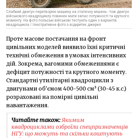
Слабкий двигун перетворює машину на статичну мішень - тож двигун
військового квадроциклу повинен мати запас потужності та крутного
моменту. На фото польські військові тестують один з варіантів
квадроцикла / Ілюстративне фото з відкритих джерел
Проте масове постачання на фронт
цивільних моделей виявило їхні критичні
технічні обмеження в умовах інтенсивних
дій. Зокрема, вагомими обмеженнями є
дефіцит потужності та крутного моменту.
Стандартні утилітарні квадроцикли з
двигунами об'ємом 400-500 см³ (30-45 к.с.)
розраховані на помірні цивільні
навантаження.
Читайте також:
​Якимим
квадроциклами озброїли спецпризначенців
НГУ: що можуть та скільки коштують