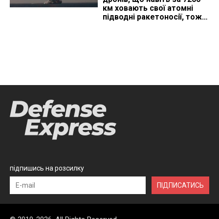
км ховають свої атомні
підводні ракетоносії, тож
що видно з космосу
підпишись на розсилку
ПІДПИСАТИСЬ