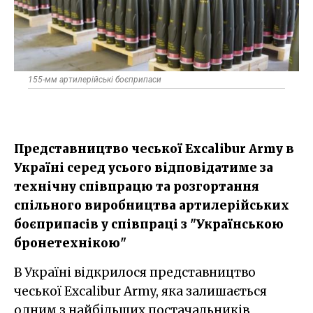
155-мм артилерійські боєприпаси
Представництво чеської Excalibur Army в
Україні серед усього відповідатиме за
технічну співпрацю та розгортання
спільного виробництва артилерійських
боєприпасів у співпраці з "Українською
бронетехнікою"
В Україні відкрилося представництво
чеської Excalibur Army, яка залишається
одним з найбільших постачальників