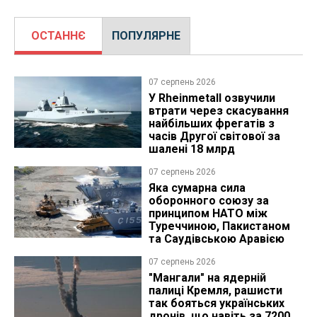
ОСТАННЄ
ПОПУЛЯРНЕ
07 серпень 2026
У Rheinmetall озвучили
втрати через скасування
найбільших фрегатів з
часів Другої світової за
шалені 18 млрд
07 серпень 2026
Яка сумарна сила
оборонного союзу за
принципом НАТО між
Туреччиною, Пакистаном
та Саудівською Аравією
07 серпень 2026
"Мангали" на ядерній
палиці Кремля, рашисти
так бояться українських
дронів, що навіть за 7200