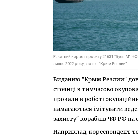
Ракетний корвет проекту 21631 "Буян-М" ЧФ
липня 2022 року, фото - "Крым.Реалии"
Виданню "Крым.Реалии" довол
стоянці в тимчасово окупова
провали в роботі окупаційн
намагаються імітувати веде
захисту" кораблів ЧФ РФ на 
Наприклад, кореспондент т