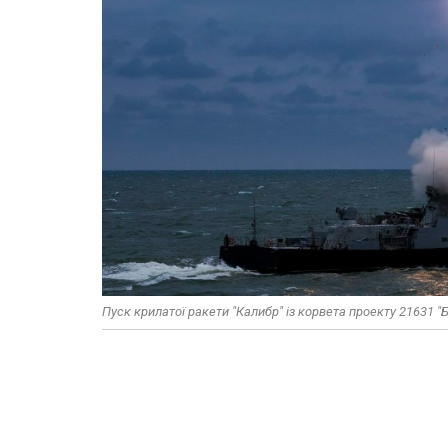
Пуск крилатої ракети "Калибр" із корвета проекту 21631 "