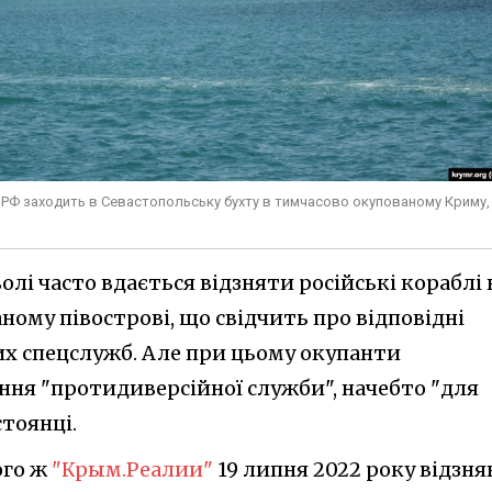
 РФ заходить в Севастопольську бухту в тимчасово окупованому Криму,
і часто вдається відзняти російські кораблі 
ному півострові, що свідчить про відповідні
их спецслужб. Але при цьому окупанти
ння "протидиверсійної служби", начебто "для
стоянці.
ого ж
"Крым.Реалии"
19 липня 2022 року відзня