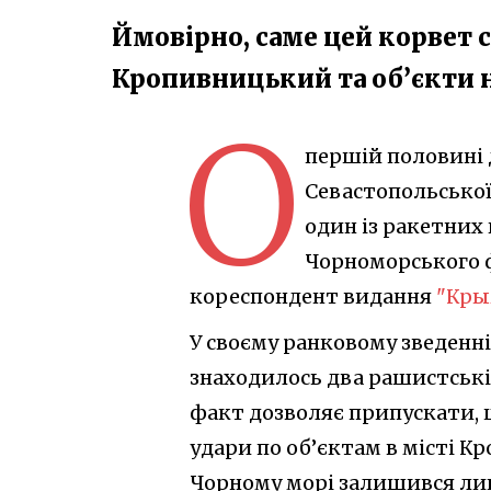
Ймовірно, саме цей корвет 
Кропивницький та об’єкти 
О
першій половині д
Севастопольської
один із ракетних
Чорноморського ф
кореспондент видання
"Кры
У своєму ранковому зведенні
знаходилось два рашистські 
факт дозволяє припускати, щ
удари по об’єктам в місті Кр
Чорному морі залишився лиш