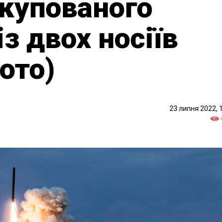
купованого
з двох носіїв
фото)
23 липня 2022, 