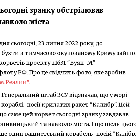
сьогодні зранку обстрілював
навколо міста
ня сьогодні, 23 липня 2022 року, до
 бухти в тимчасово окупованому Криму зайшо
 корветів проекту 21631 "Буян-М"
лоту РФ. Про це свідчить фото, яке зробив
м.Реалии".
 Генеральний штаб ЗСУ відзначав, що у морі
кораблі-носії крилатих ракет "Калибр". Цей
о саме цей корвет сьогодні зранку завдавав
опивницький та навколо міста. І що після цьог
е один рашистський корабель-носій "Калібрі