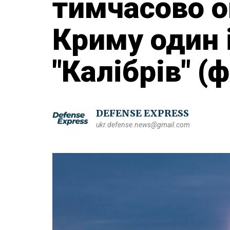
тимчасово о
Криму один і
"Калібрів" (
DEFENSE EXPRESS
ukr.defense.news@gmail.com