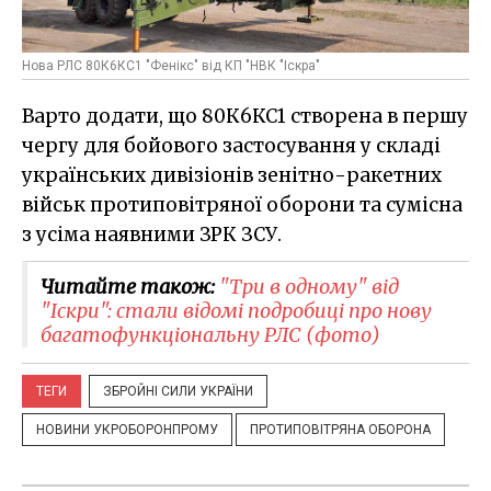
Нова РЛС 80К6КС1 "Фенікс" від КП "НВК "Іскра"
Варто додати, що 80К6КС1 створена в першу
чергу для бойового застосування у складі
українських дивізіонів зенітно-ракетних
військ протиповітряної оборони та сумісна
з усіма наявними ЗРК ЗСУ.
Читайте також:
"Три в одному" від
"Іскри": стали відомі подробиці про нову
багатофункціональну РЛС (фото)
ТЕГИ
ЗБРОЙНІ СИЛИ УКРАЇНИ
НОВИНИ УКРОБОРОНПРОМУ
ПРОТИПОВІТРЯНА ОБОРОНА