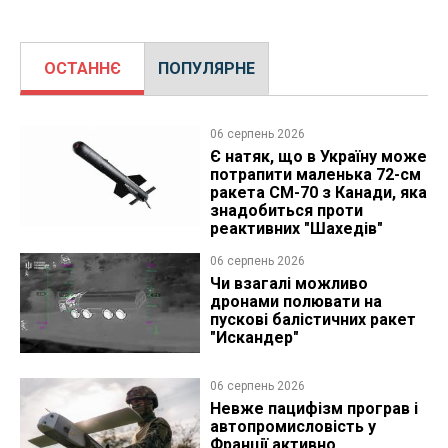
ОСТАННЄ
ПОПУЛЯРНЕ
06 серпень 2026
Є натяк, що в Україну може
потрапити маленька 72-см
ракета CM-70 з Канади, яка
знадобиться проти
реактивних "Шахедів"
06 серпень 2026
Чи взагалі можливо
дронами полювати на
пускові балістичних ракет
"Искандер"
06 серпень 2026
Невже пацифізм програв і
автопромисловість у
Франції активно