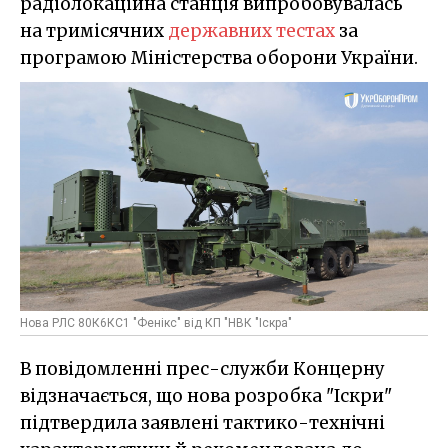
радіолокаційна станція випробовувалась
на тримісячних
державних тестах
за
програмою Міністерства оборони України.
Нова РЛС 80К6КС1 "Фенікс" від КП "НВК "Іскра"
В повідомленні прес-служби Концерну
відзначається, що нова розробка "Іскри"
підтвердила заявлені тактико-технічні