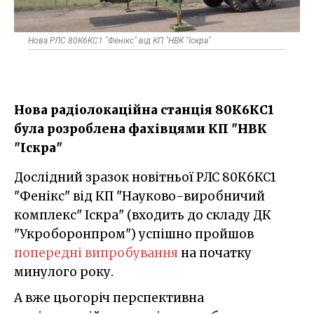
Нова РЛС 80К6КС1 "Фенікс" від КП "НВК "Іскра"
Нова радіолокаційна станція 80К6КС1
була розроблена фахівцями КП "НВК
"Іскра"
Дослідний зразок новітньої РЛС 80К6КС1
"Фенікс" від КП "Науково-виробничий
комплекс" Іскра" (входить до складу ДК
"Укроборонпром") успішно пройшов
попередні випробування
на початку
минулого року.
А вже цьогоріч перспективна