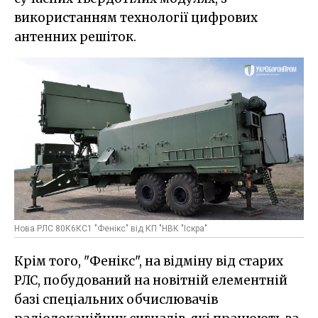
використанням технології цифрових
антенних решіток.
Нова РЛС 80К6КС1 "Фенікс" від КП "НВК "Іскра"
Крім того, "Фенікс", на відміну від старих
РЛС, побудований на новітній елементній
базі спеціальних обчислювачів