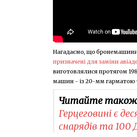
Нагадаємо, що бронемашини 
призначені для заміни авіа
виготовлялися протягом 1989
машин - із 20-мм гарматою та
Читайте також
Герцеговині є де
снарядів та 100 