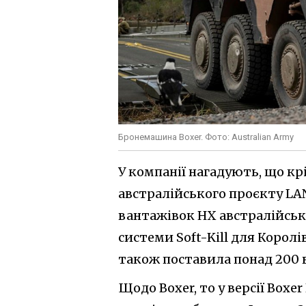
Бронемашина Boxer. Фото: Australian Army
У компанії нагадують, що кр
австралійського проєкту LAN
вантажівок HX австралійсько
системи Soft-Kill для Корол
також поставила понад 200 
Щодо Boxer, то у версії Box