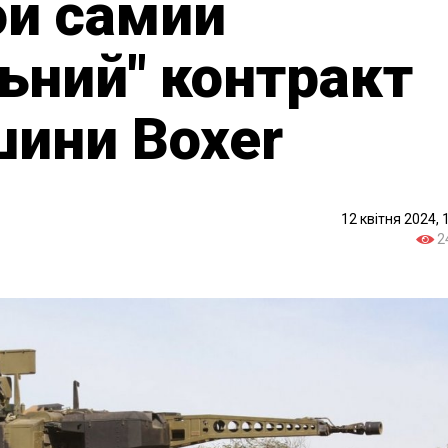
ой самий
ьний" контракт
ини Boxer
12 квітня 2024, 
2