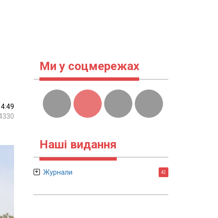
Ми у соцмережах
14:49
4330
Наші видання
Журнали
42