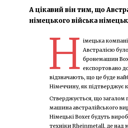
А цікавий він тим, що Авст
німецького війська німець
Н
імецька компані
Австралією було
бронемашин Boxe
експортовано до
відзначають, що це буде най
Німеччину, як підтверджує 
Стверджується, що загалом
машина австралійського вир
Німецькі Boxer будуть вироб
техніки Rheinmetall, де на