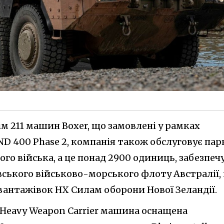
ім 211 машин Boxer, що замовлені у рамках
D 400 Phase 2, компанія також обслуговує пар
го війська, а це понад 2900 одиниць, забезпеч
івського військово-морського флоту Австралії, 
вантажівок HX Силам оборони Нової Зеландії.
er Heavy Weapon Carrier машина оснащена