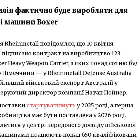
ралія фактично буде виробляти для
кі машини Boxer
я Rheinmetall повідомляє, що 10 квітня
 підписано контракт на виробництво 123
r Heavy Weapon Carrier, з яких понад сотню бу
 Німеччини — у Rheinmetall Defense Australia
більший військовий експорт Австралії у
керуючий директор компанії Натан Пойнер.
 поставки
стартуватимуть
у 2025 році, а перша
обництва має бути поставлена у 2026 році.
лятися у центрі передового досвіду військової
д машинами працюють понад 650 кваліфіковани