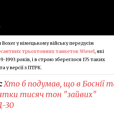
Boxer у німецькому війську передусім
десантних трьохтонних танкеток Wiesel
, які
-1993 років, і в строю збереглося 175 таких
 у версії з ПТРК.
:
Хто б подумав, що в Боснії т
сятки тисяч тон "зайвих"
Д-30