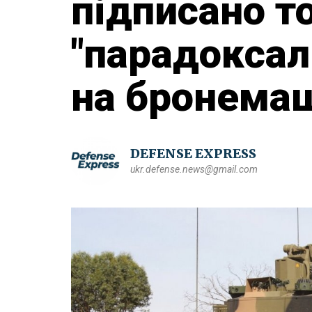
підписано т
"парадоксал
на бронемаш
DEFENSE EXPRESS
ukr.defense.news@gmail.com