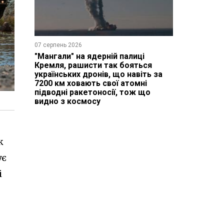
07 серпень 2026
"Мангали" на ядерній палиці
Кремля, рашисти так бояться
українських дронів, що навіть за
7200 км ховають свої атомні
підводні ракетоносії, тож що
видно з космосу
к
ує
і