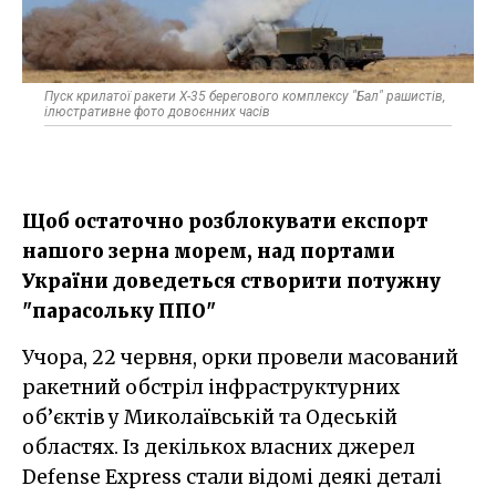
Пуск крилатої ракети Х-35 берегового комплексу "Бал" рашистів,
ілюстративне фото довоєнних часів
Щоб остаточно розблокувати експорт
нашого зерна морем, над портами
України доведеться створити потужну
"парасольку ППО"
Учора, 22 червня, орки провели масований
ракетний обстріл інфраструктурних
об’єктів у Миколаївській та Одеській
областях. Із декількох власних джерел
Defense Express стали відомі деякі деталі