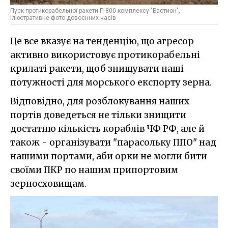
Пуск протикорабельної ракети П-800 комплексу "Бастион",
ілюстративне фото довоєнних часів
Це все вказує на тенденцію, що агресор
активно використовує протикорабельні
крилаті ракети, щоб знищувати наші
потужності для морського експорту зерна.
Відповідно, для розблокування наших
портів доведеться не тільки знищити
достатню кількість кораблів ЧФ РФ, але й
також - організувати "парасольку ППО" над
нашими портами, аби орки не могли бити
своїми ПКР по нашим припортовим
зерносховищам.