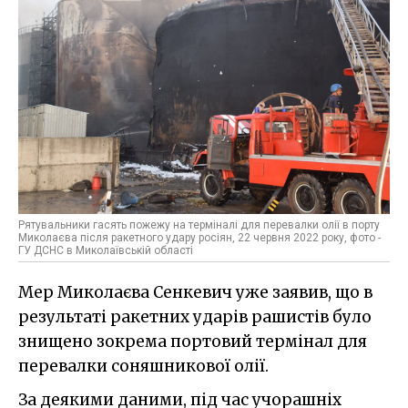
Рятувальники гасять пожежу на терміналі для перевалки олії в порту
Миколаєва після ракетного удару росіян, 22 червня 2022 року, фото -
ГУ ДСНС в Миколаївській області
Мер Миколаєва Сенкевич уже заявив, що в
результаті ракетних ударів рашистів було
знищено зокрема портовий термінал для
перевалки соняшникової олії.
За деякими даними, під час учорашніх