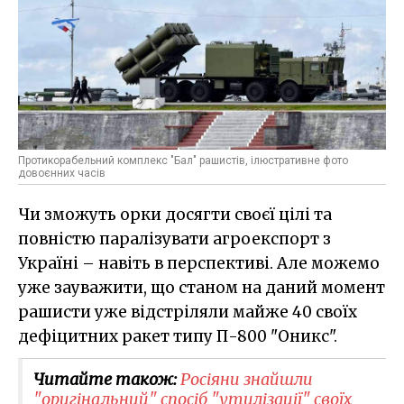
Протикорабельний комплекс "Бал" рашистів, ілюстративне фото
довоєнних часів
Чи зможуть орки досягти своєї цілі та
повністю паралізувати агроекспорт з
Україні – навіть в перспективі. Але можемо
уже зауважити, що станом на даний момент
рашисти уже відстріляли майже 40 своїх
дефіцитних ракет типу П-800 "Оникс".
Читайте також:
Росіяни знайшли
"оригінальний" спосіб "утилізації" своїх