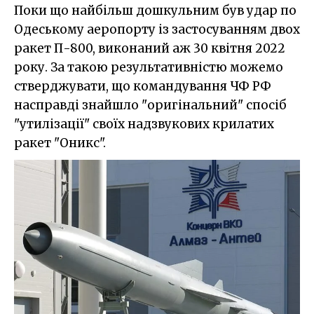
Поки що найбільш дошкульним був удар по
Одеському аеропорту із застосуванням двох
ракет П-800, виконаний аж 30 квітня 2022
року. За такою результативністю можемо
стверджувати, що командування ЧФ РФ
насправді знайшло "оригінальний" спосіб
"утилізації" своїх надзвукових крилатих
ракет "Оникс".