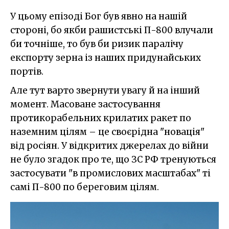
У цьому епізоді Бог був явно на нашій
стороні, бо якби рашистські П-800 влучали
би точніше, то був би ризик паралічу
експорту зерна із наших придунайських
портів.
Але тут варто звернути увагу й на інший
момент. Масоване застосування
протикорабельних крилатих ракет по
наземним цілям – це своєрідна "новація"
від росіян. У відкритих джерелах до війни
не було згадок про те, що ЗС РФ тренуються
застосувати "в промислових масштабах" ті
самі П-800 по береговим цілям.