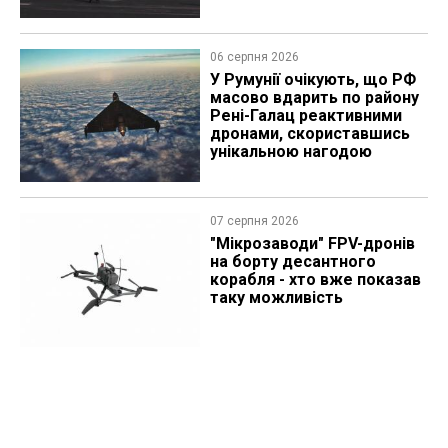
06 серпня 2026
У Румунії очікують, що РФ
масово вдарить по району
Рені-Галац реактивними
дронами, скориставшись
унікальною нагодою
07 серпня 2026
"Мікрозаводи" FPV-дронів
на борту десантного
корабля - хто вже показав
таку можливість