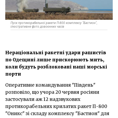
Пуск протикорабельної ракети П-800 комплексу "Бастион",
ілюстративне фото довоєнних часів
Нераціональні ракетні удари рашистів
по Одещині лише прискорюють мить,
коли будуть розблоковані наші морські
порти
Оперативне командування "Південь"
розповіло, що учора 20 червня росіяни
застосували аж 12 надзвукових
протикорабельних крилатих ракет П-800
"Оникс" зі складу комплексу "Бастион" для