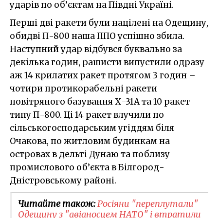
ударів по об’єктам на Півдні Україні.
Перші дві ракети були націлені на Одещину,
обидві П-800 наша ППО успішно збила.
Наступний удар відбувся буквально за
декілька годин, рашисти випустили одразу
аж 14 крилатих ракет протягом 3 годин –
чотири протикорабельні ракети
повітряного базування Х-31А та 10 ракет
типу П-800. Ці 14 ракет влучили по
сільськогосподарським угіддям біля
Очакова, по житловим будинкам на
островах в дельті Дунаю та поблизу
промислового об’єкта в Білгород-
Дністровському районі.
Читайте також:
Росіяни "переплутали"
Одещину з "авіаносцем НАТО" і втратили