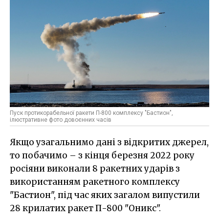
Пуск протикорабельної ракети П-800 комплексу "Бастион",
ілюстративне фото довоєнних часів
Якщо узагальнимо дані з відкритих джерел,
то побачимо – з кінця березня 2022 року
росіяни виконали 8 ракетних ударів з
використанням ракетного комплексу
"Бастион", під час яких загалом випустили
28 крилатих ракет П-800 "Оникс".