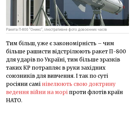
Ракета П-800 "Оникс", ілюстративне фото довоєнних часів
Тим більш, уже є закономірність – чим
більше рашисти відстрілюють ракет П-800
для ударів по Україні, тим більше зразків
таких КР потрапляє в руки західних
союзників для вивчення. І так по суті
росіяни самі
нівелюють свою доктрину
ведення війни на морі
проти флотів країн
НАТО.