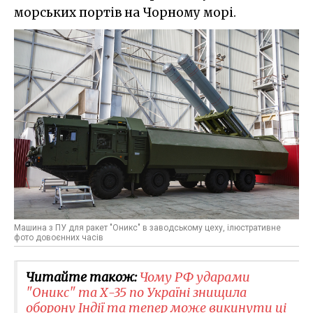
морських портів на Чорному морі.
Машина з ПУ для ракет "Оникс" в заводському цеху, ілюстративне
фото довоєнних часів
Читайте також:
Чому РФ ударами
"Оникс" та Х-35 по Україні знищила
оборону Індії та тепер може викинути ці