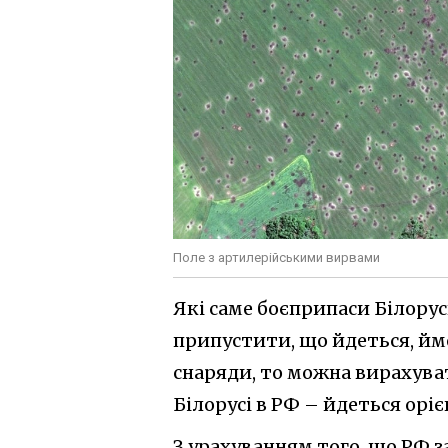
Поле з артилерійськими вирвами
Які саме боєприпаси Білору
припустити, що йдеться, йм
снаряди, то можна вирахуват
Білорусі в РФ – йдеться оріє
З урахуванням того, що РФ за