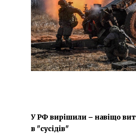
У РФ вирішили – навіщо вит
в "сусідів"