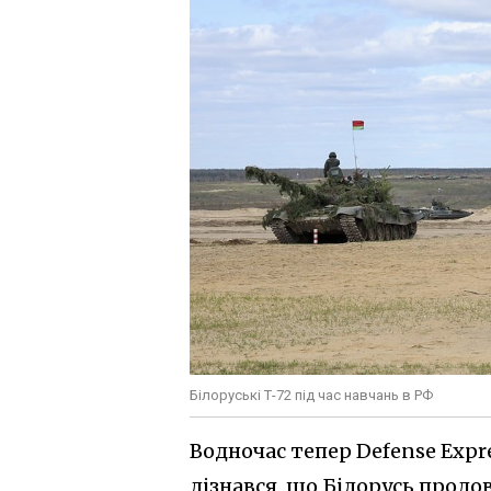
Білоруські Т-72 під час навчань в РФ
Водночас тепер Defense Expr
дізнався, що Білорусь продо