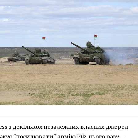
ess з декількох незалежних власних джерел
вжує "посилювати" армію РФ, цього разу –