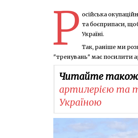
Р
осійська окупаційн
та боєприпаси, щоб
Україні.
Так, раніше ми роз
"тренувань" має посилити 
Читайте також
артилерією та т
Україною