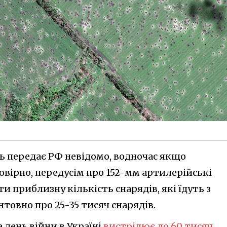
сь передає РФ невідомо, водночас якщо
овірно, передусім про 152-мм артилерійські
и приблизну кількість снарядів, які їдуть з
нтовно про 25-35 тисяч снарядів.
 день війни в Україні
вистрілює до 60 тисяч