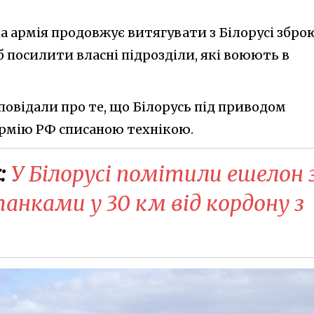
а армія продовжує витягувати з Білорусі збро
 посилити власні підрозділи, які воюють в
повідали про те, що Білорусь під приводом
армію РФ списаною технікою.
:
У Білорусі помітили ешелон 
анками у 30 км від кордону з