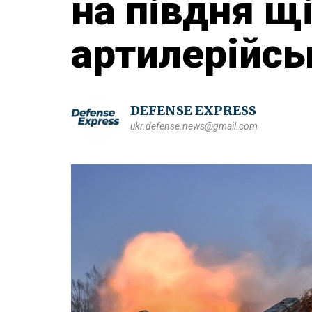
на півдня щ
артилерійсь
DEFENSE EXPRESS
ukr.defense.news@gmail.com