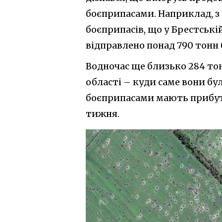
боєприпасами. Наприклад, з 
боєприпасів, що у Брестській
відправлено понад 790 тонн 
Водночас ще близько 284 то
області – куди саме вони бу
боєприпасами мають прибут
тижня.