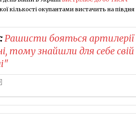
акої кількості окупантами вистачить на півдня
:
Рашисти бояться артилерії
і, тому знайшли для себе свій
і"
Я