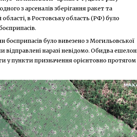
одного з арсеналів зберігання ракет та
 області, в Ростовську область (РФ) було
боєприпасів.
нн боєприпасів було вивезено з Могильовської
ли відправлені наразі невідомо. Обидва ешелон
и у пункти призначення орієнтовно протягом