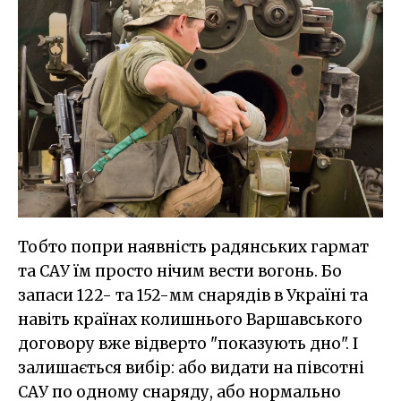
Тобто попри наявність радянських гармат
та САУ їм просто нічим вести вогонь. Бо
запаси 122- та 152-мм снарядів в Україні та
навіть країнах колишнього Варшавського
договору вже відверто "показують дно". І
залишається вибір: або видати на півсотні
САУ по одному снаряду, або нормально