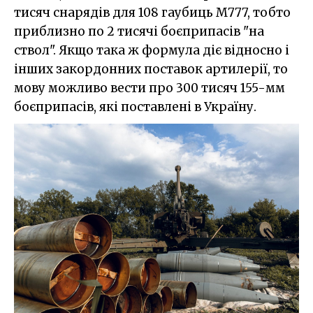
тисяч снарядів для 108 гаубиць М777, тобто
приблизно по 2 тисячі боєприпасів "на
ствол". Якщо така ж формула діє відносно і
інших закордонних поставок артилерії, то
мову можливо вести про 300 тисяч 155-мм
боєприпасів, які поставлені в Україну.