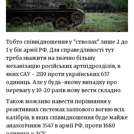
Тобто співвідношення у "стволах" лише 2 до
1 у бік армії РФ. Для справедливості тут
треба зважити на значно більшу
механізацію російських артпідрозділів, в
яких САУ - 2119 проти українських 637
одиниць. Але у будь-якому випадку про
перевагу у 10-20 разів мову вести складно.
Також можливо навести порівняння у
реактивних системах залпового вогню всіх
калібрів, в яких співвідношення буде майже
аналогічним 3547 в армії РФ, проти 1680
одиниць у ЗСУ