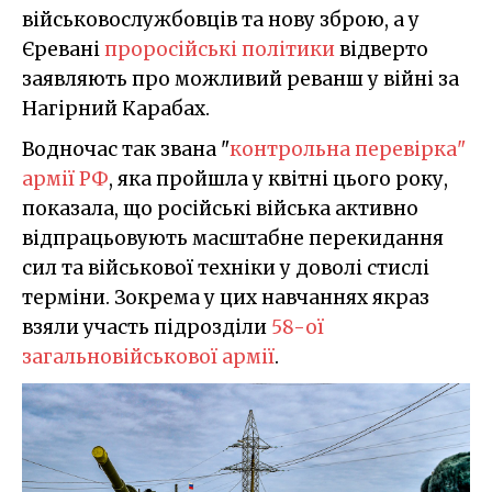
військовослужбовців та нову зброю, а у
Єревані
проросійські політики
відверто
заявляють про можливий реванш у війні за
Нагірний Карабах.
Водночас так звана "
контрольна перевірка"
армії РФ
, яка пройшла у квітні цього року,
показала, що російські війська активно
відпрацьовують масштабне перекидання
сил та військової техніки у доволі стислі
терміни. Зокрема у цих навчаннях якраз
взяли участь підрозділи
58-ої
загальновійськової армії
.