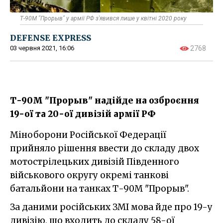
Т-90М "Прорыв" у армії РФ з'явився лише у квітні 2020 року
DEFENSE EXPRESS
03 червня 2021, 16:06
2768
Т-90М "Прорыв" надійде на озброєння
19-ої та 20-ої дивізій армії РФ
Міноборони Російської Федерації
прийняло рішення ввести до складу двох
мотострілецьких дивізій Південного
військового округу окремі танкові
батальйони на танках Т-90М "Прорыв".
За даними російських ЗМІ мова йде про 19-у
дивізію, що входить до складу 58-ої