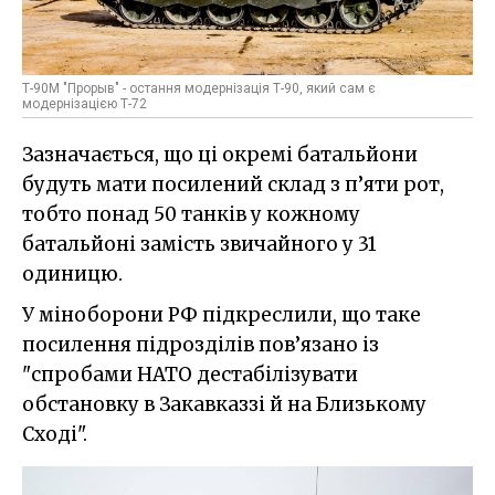
Т-90М "Прорыв" - остання модернізація Т-90, який сам є
модернізацією Т-72
Зазначається, що ці окремі батальйони
будуть мати посилений склад з п’яти рот,
тобто понад 50 танків у кожному
батальйоні замість звичайного у 31
одиницю.
У міноборони РФ підкреслили, що таке
посилення підрозділів пов’язано із
"спробами НАТО дестабілізувати
обстановку в Закавказзі й на Близькому
Сході".