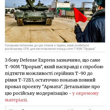
Головним питанням до цих планів є термін, який знобиться
російському ОПК для виготовлення понад сотні Т-90М "Прорыв"
З боку Defense Express зазначимо, що саме
Т-90М "Прорыв", який насправді є спробою
підтягти можливості серійних Т-90 до
рівня Т-72Б3, остаточно показав повний
провал проекту "Армата". Детальніше про
цю російську модернізацію -
у окремому
матеріалі
.