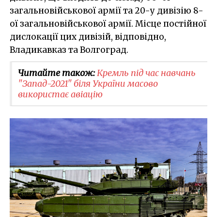
загальновійськової армії та 20-у дивізію 8-
ої загальновійськової армії. Місце постійної
дислокації цих дивізій, відповідно,
Владикавказ та Волгоград.
Читайте також:
​Кремль під час навчань
"Запад-2021" біля України масово
використає авіацію