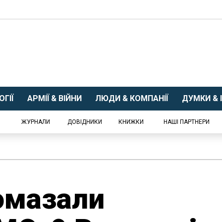
ГІЇ
АРМІЇ & ВІЙНИ
ЛЮДИ & КОМПАНІЇ
ДУМКИ & І
ЖУРНАЛИ
ДОВІДНИКИ
КНИЖКИ
НАШІ ПАРТНЕРИ
омазали