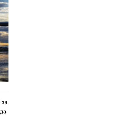
 за
да