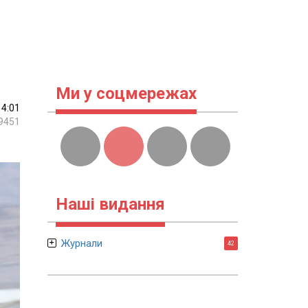
Ми у соцмережах
14:01
9451
Наші видання
Журнали
42