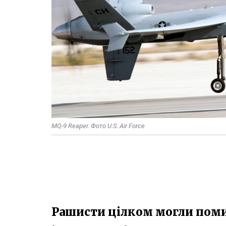
MQ-9 Reaper. Фото U.S. Air Force
Рашисти цілком могли поми