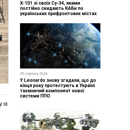
Х-101 зі своїх Су-34, якими
постійно скидають КАБи по
українських прифронтових містах
09 серпень 2026
У Leonardo знову згадали, що до
кінця року протестують в Україні
таємничий компонент нової
системи ППО
 зі