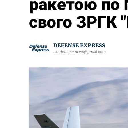
ракетою по 
свого ЗРГК 
DEFENSE EXPRESS
ukr.defense.news@gmail.com