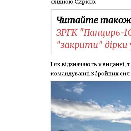
східною Сирією.
Читайте також
ЗРГК "Панцирь-1
"закрити" дірки
І як відзначають у виданні,
командуванні Збройних сил