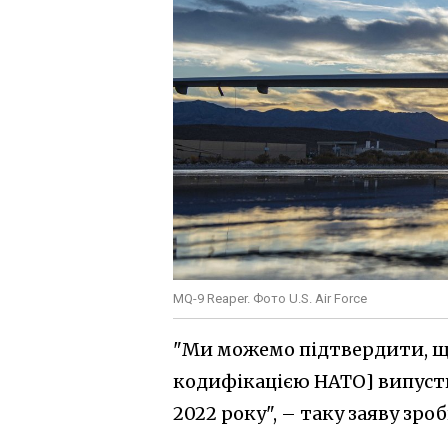
MQ-9 Reaper. Фото U.S. Air Force
"Ми можемо підтвердити, що
кодифікацією НАТО] випуст
2022 року", – таку заяву зр