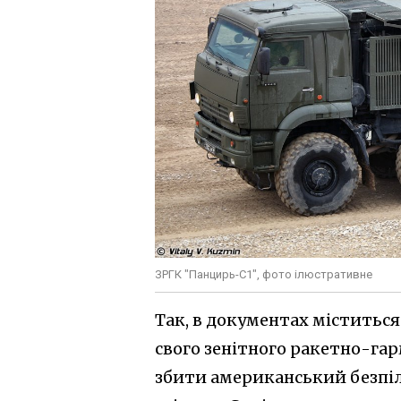
ЗРГК "Панцирь-С1", фото ілюстративне
Так, в документах міститься
свого зенітного ракетно-га
збити американський безпіл