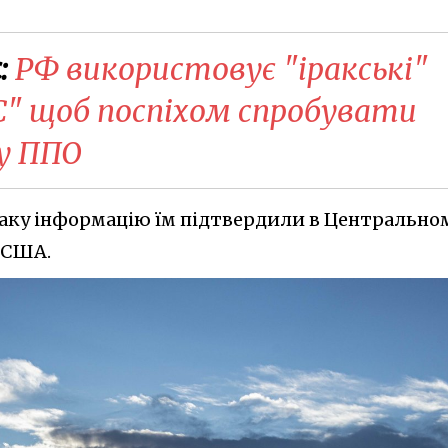
:
РФ використовує "іракські"
С" щоб поспіхом спробувати
 у ППО
 таку інформацію їм підтвердили в Центрально
 США.