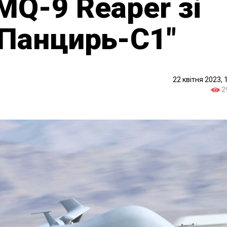
MQ-9 Reaper зі
"Панцирь-С1"
22 квітня 2023, 
2