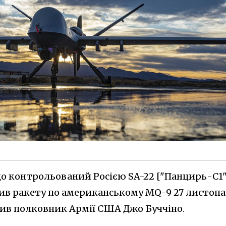
 контрольований Росією SA-22 ["Панцирь-С1"
ив ракету по американському MQ-9 27 листопа
обив полковник Армії США Джо Буччіно.