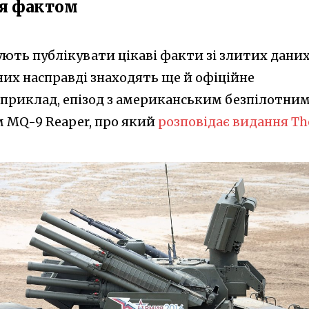
ся фактом
ують публікувати цікаві факти зі злитих дани
з них насправді знаходять ще й офіційне
приклад, епізод з американським безпілотни
 MQ-9 Reaper, про який
розповідає видання Th