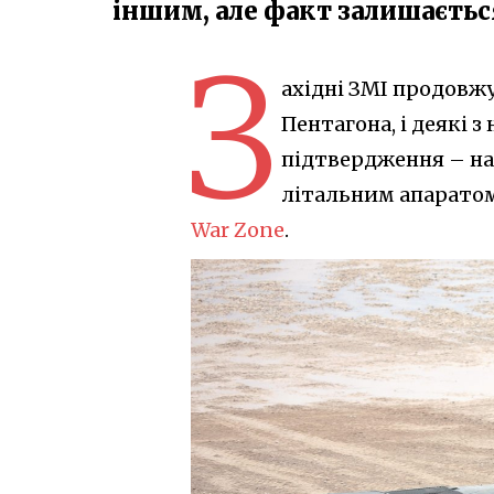
іншим, але факт залишаєть
З
ахідні ЗМІ продовж
Пентагона, і деякі 
підтвердження – на
літальним апаратом
War Zone
.