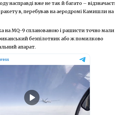
ду насправді вже не так й багато – відзначаєт
 ракету в, перебував на аеродромі Камишли на
ака на MQ-9 спланованою і рашисти точно мали
ериканський безпілотник або ж помилково
альний апарат.