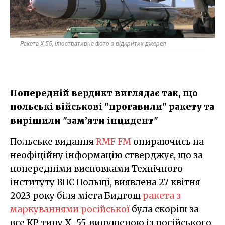
Ракета Х-55, ілюстративне фото з відкритих джерел
Попередній вердикт виглядає так, що
польські військові "прогавили" ракету та
вирішили "зам’яти інцидент"
Польське видання
RMF FM
опираючись на
неофіційну інформацію стверджує, що за
попередніми висновками Технічного
інституту ВПС Польщі, виявлена 27 квітня
2023 року біля міста Бидгощ
ракета з
маркуваннями російської
була скоріш за
все КР типу Х-55, випущеною із російського