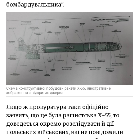
бомбардувальника".
Схема конструктивної побудови ракети Х-55, ілюстративне
зображення з відкритих джерел
Якщо ж прокуратура таки офіційно
заявить, що це була рашистська Х-55, то
доведеться окремо розслідувати й дії
польських військових, які не повідомили