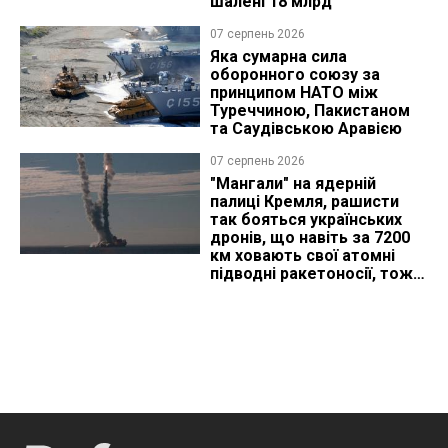
шалені 18 млрд
07 серпень 2026
Яка сумарна сила
оборонного союзу за
принципом НАТО між
Туреччиною, Пакистаном
та Саудівською Аравією
07 серпень 2026
"Мангали" на ядерній
палиці Кремля, рашисти
так бояться українських
дронів, що навіть за 7200
км ховають свої атомні
підводні ракетоносії, тож
що видно з космосу