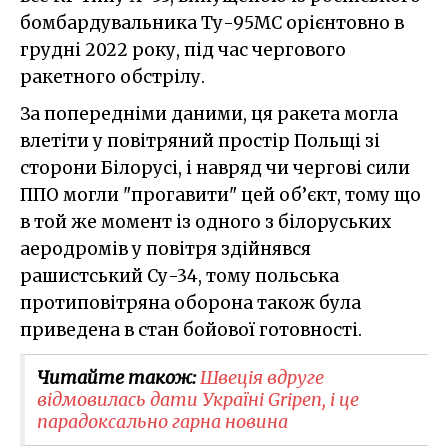
бомбардувальника Ту-95МС орієнтовно в
грудні 2022 року, під час чергового
ракетного обстрілу.
За попередніми даними, ця ракета могла
влетіти у повітряний простір Польщі зі
сторони Білорусі, і навряд чи чергові сили
ППО могли "прогавити" цей об’єкт, тому що
в той же момент із одного з білоруських
аеродромів у повітря здійнявся
рашистський Су-34, тому польська
протиповітряна оборона також була
приведена в стан бойової готовності.
Читайте також:
Швеція вдруге
відмовилась дати Україні Gripen, і це
парадоксально гарна новина