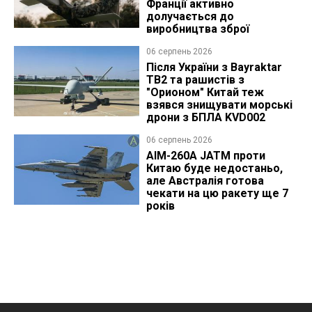
Франції активно
долучається до
виробництва зброї
06 серпень 2026
Після України з Bayraktar
TB2 та рашистів з
"Орионом" Китай теж
взявся знищувати морські
дрони з БПЛА KVD002
06 серпень 2026
AIM-260A JATM проти
Китаю буде недостаньо,
але Австралія готова
чекати на цю ракету ще 7
років