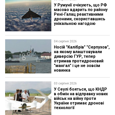
У Румунії очікують, що РФ
масово вдарить по району
Рені-Галац реактивними
дронами, скориставшись
унікальною нагодою
04 серпня 2026
Носій "Калібрів" "Серпухов",
на якому влаштовували
диверсію ГУР, тепер
отримав протидроновий
"мангал" і це не зовсім
новинка
03 серпня 2026
У Сеулі бояться, що КНДР
в обмін на відправку нових
військ на війну проти
України отримає дронові
технології