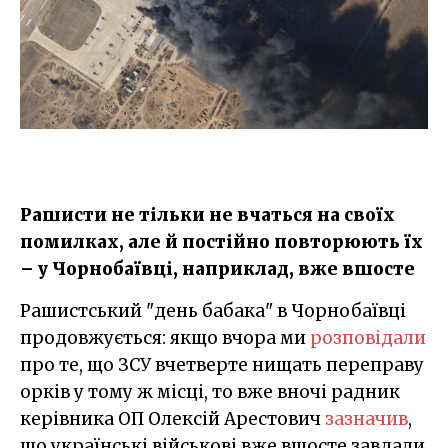
Рашисти не тільки не вчаться на своїх
помилках, але й постійно повторюють їх
– у Чорнобаївці, наприклад, вже вшосте
Рашистський "день бабака" в Чорнобаївці
продовжується: якщо вчора ми
розповідали
про те, що ЗСУ вчетверте нищать переправу
орків у тому ж місці, то вже вночі радник
керівника ОП Олексій Арестович
зазначив
,
що українські військові вже вшосте завдали