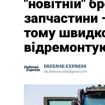
"новітній" б
запчастини –
тому швидк
відремонту
DEFENSE EXPRESS
ukr.defense.news@gmail.com