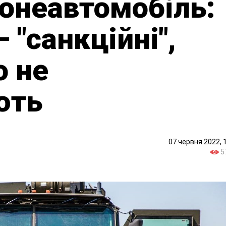
ронеавтомобіль:
 "санкційні",
о не
ють
07 червня 2022, 
5