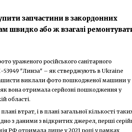
упити запчастини в закордонних
ам швидко або ж взагалі ремонтуват
фото ураженого російського санітарного
-53949 "Линза" – як стверджують в Ukraine
 рашисти виклали фото пошкодженої машини у
, як вона отримала серйозні пошкодження у
ій області.
плані втрат, і в плані загальної кількості таки
гідно з даними з відкритих джерел, перші серій
ія РФ отримала лише у 2021 році у рамках