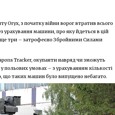
ту Oryx, з початку війни ворог втратив всього
з урахування машини, про яку йдеться в цій
, ще три – затрофеєно Збройними Силами
apons Tracker, окупанти навряд чи зможуть
у польових умовах – з урахуванням кількості
о, що таких машин було випущено небагато.