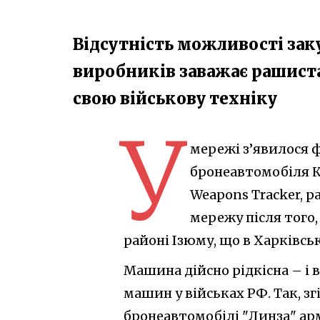
Відсутність можливості зак
виробників заважає рашист
свою військову техніку
У
мережі з’явилося 
бронеавтомобіля К
Weapons Tracker,
мережу після того
районі Ізюму, що в Харківськ
Машина дійсно рідкісна – і в 
машин у військах РФ. Так, з
бронеавтомобілі "Линза" арм