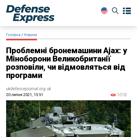
Головна
Новини
Проблемні бронемашини Ajax: у
Міноборони Великобританії
розповіли, чи відмовляться від
програми
ukdefencejournal.org.uk
20 липня 2021, 15:51
1018