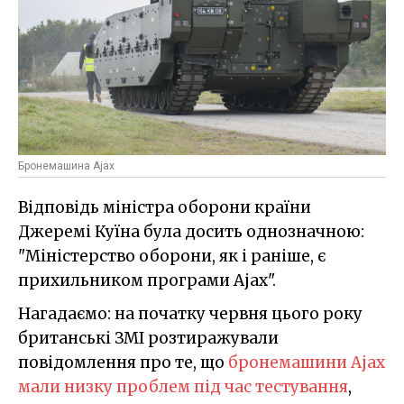
Бронемашина Ajax
Відповідь міністра оборони країни
Джеремі Куїна була досить однозначною:
"Міністерство оборони, як і раніше, є
прихильником програми Ajax".
Нагадаємо: на початку червня цього року
британські ЗМІ розтиражували
повідомлення про те, що
бронемашини Ajax
мали низку проблем під час тестування
,