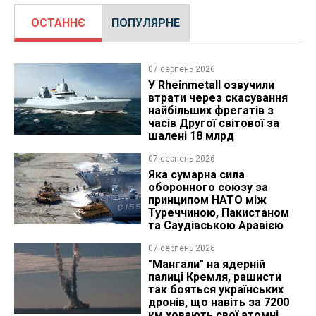
ОСТАННЄ
ПОПУЛЯРНЕ
07 серпень 2026
У Rheinmetall озвучили
втрати через скасування
найбільших фрегатів з
часів Другої світової за
шалені 18 млрд
07 серпень 2026
Яка сумарна сила
оборонного союзу за
принципом НАТО між
Туреччиною, Пакистаном
та Саудівською Аравією
07 серпень 2026
"Мангали" на ядерній
палиці Кремля, рашисти
так бояться українських
дронів, що навіть за 7200
км ховають свої атомні