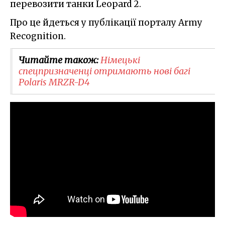
перевозити танки Leopard 2.
Про це йдеться у публікації порталу Army
Recognition.
Читайте також:
​Німецькі
спецпризначенці отримають нові багі
Polaris MRZR-D4