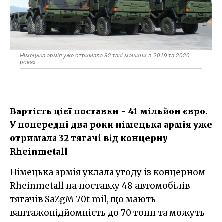
Німецька армія уже отримала 32 такі машини в 2019 та 2020
роках
Вартість цієї поставки - 41 мільйон євро.
У попередні два роки німецька армія уже
отримала 32 тягачі від концерну
Rheinmetall
Німецька армія уклала угоду із концерном
Rheinmetall на поставку 48 автомобілів-
тягачів SaZgM 70t mil, що мають
вантажопідйомність до 70 тонн та можуть