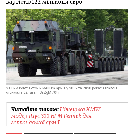
вартістю 122 мільйони євро.
За цим контрактом німецька армія у 2019 та 2020 роках загалом
отримала 32 тягачі SaZgM 70t mil
Читайте також:
Німецька KMW
модернізує 322 БРМ Fennek для
голландської армії