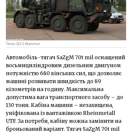
Тягач SLT-2 Mammut
Автомобіль-тягач SaZgM 70t mil оснащений
восьмициліндровим дизельним двигуном
потужністю 680 кінських сил, що дозволяє
машині розвивати швидкість до 89
кілометрів на годину. Максимальна
допустима вага транспортного засобу – до
130 тонн. Кабіна машини – незахищена,
уніфікована із вантажівкою Rheinmetall
UTF. За потреби, кабіну можна замінити на
броньований варіант. Тягач SaZgM 70t mil