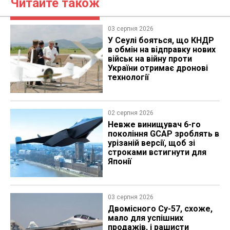
Читайте також
03 серпня 2026
У Сеулі бояться, що КНДР
в обмін на відправку нових
військ на війну проти
України отримає дронові
технології
02 серпня 2026
Невже винищувач 6-го
покоління GCAP зроблять в
урізаній версії, щоб зі
строками встигнути для
Японії
03 серпня 2026
Двомісного Су-57, схоже,
мало для успішних
продажів, і рашисти