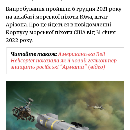
Випробування пройшли 6 грудня 2021 року
на авіабазі морської піхоти Юма, штат
Арізона. Про це йдеться в повідомленні
Корпусу морської піхоти США від 31 січня
2022 року.
Читайте також:
Американська Bell
Helicopter показала як її новий гелікоптер
знищить російські "Армати" (відео)