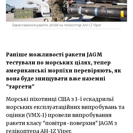
Завантаження ракети JAGM на гелікоптер AH-1Z Viper
Раніше можливості ракети JAGM
тестували по морських цілях, тепер
американські морпіхи перевіряють, як
вона буде знищувати вже наземні
"таргети"
Морські піхотинці США з 1-ї ескадрильї
морських експлуатаційних випробувань та
оцінки (VMX-1) провели випробування
ракети класу "повітря-поверхня" JAGM з
гелікоптера AH-1Z Viper.