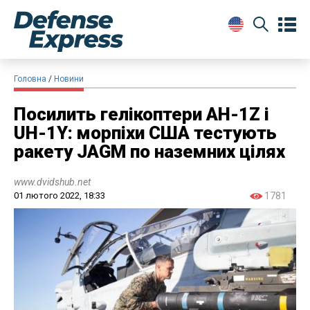
Головна
Новини
Посилить гелікоптери AH-1Z і
UH-1Y: морпіхи США тестують
ракету JAGM по наземних цілях
www.dvidshub.net
01 лютого 2022, 18:33
1781