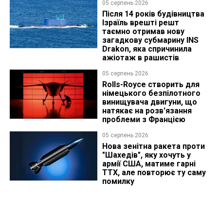
05 серпень 2026
Після 14 років будівництва
Ізраїль врешті решт
таємно отримав нову
загадкову субмарину INS
Drakon, яка спричинила
ажіотаж в рашистів
05 серпень 2026
Rolls-Royce створить для
німецького безпілотного
винищувача двигуни, що
натякає на розв'язання
проблеми з Францією
05 серпень 2026
Нова зенітна ракета проти
"Шахедів", яку хочуть у
армії США, матиме гарні
ТТХ, але повторює ту саму
помилку