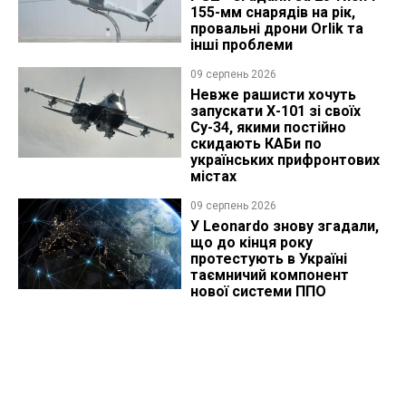
155-мм снарядів на рік,
провальні дрони Orlik та
інші проблеми
09 серпень 2026
Невже рашисти хочуть
запускати Х-101 зі своїх
Су-34, якими постійно
скидають КАБи по
українських прифронтових
містах
09 серпень 2026
У Leonardo знову згадали,
що до кінця року
протестують в Україні
таємничий компонент
нової системи ППО