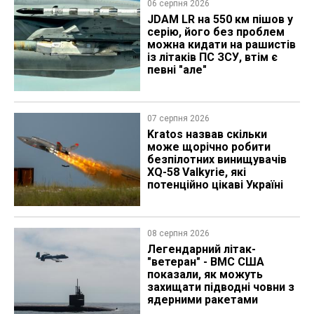
06 серпня 2026
JDAM LR на 550 км пішов у
серію, його без проблем
можна кидати на рашистів
із літаків ПС ЗСУ, втім є
певні "але"
07 серпня 2026
Kratos назвав скільки
може щорічно робити
безпілотних винищувачів
XQ-58 Valkyrie, які
потенційно цікаві Україні
08 серпня 2026
Легендарний літак-
"ветеран" - ВМС США
показали, як можуть
захищати підводні човни з
ядерними ракетами