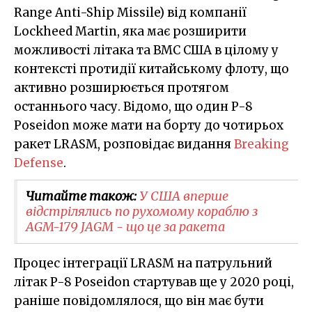
Range Anti-Ship Missile) від компанії
Lockheed Martin, яка має розширити
можливості літака та ВМС США в цілому у
контексті протидії китайському флоту, що
активно розширюється протягом
останнього часу. Відомо, що один P-8
Poseidon може мати на борту до чотирьох
ракет LRASM, розповідає видання
Breaking
Defense
.
Читайте також:
У США вперше
відстрілялись по рухомому кораблю з
AGM-179 JAGM - що це за ракета
Процес інтеграції LRASM на патрульний
літак P-8 Poseidon стартував ще у 2020 році,
раніше повідомлялося, що він має бути