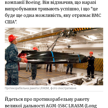
компанії Boeing. Він відзначив, що наразі
випробування тривають успішно, і що "це
буде ще одна можливість, яку отримає ВМС
США".
Протикорабельна ракета LRASM, фото ілюстративне
Йдеться про протикорабельну ракету
великої дальності AGM-158C LRASM (Long