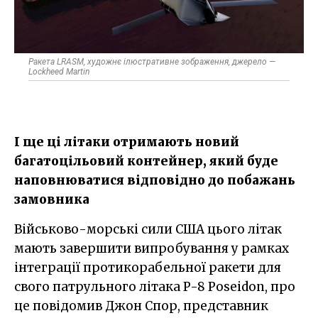
Ракета LRASM, художнє ілюстративне зображення, джерело —
Lockheed Martin
І ще ці літаки отримають новий
багатоцільовий контейнер, який буде
наповнюватися відповідно до побажань
замовника
Військово-морські сили США цього літак
мають завершити випробування у рамках
інтеграції протикорабельної ракети для
свого патрульного літака P-8 Poseidon, про
це повідомив Джон Спор, представник