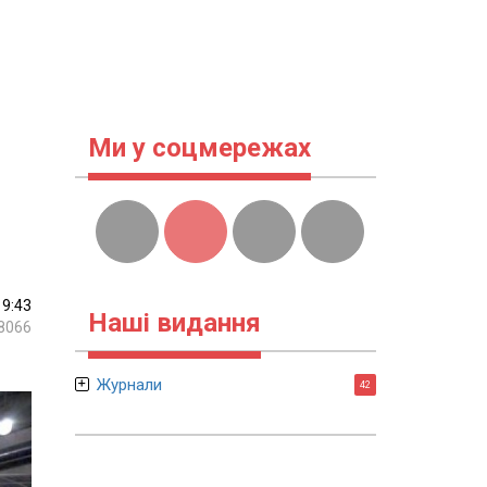
Ми у соцмережах
19:43
Наші видання
8066
Журнали
42