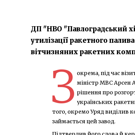
ДП "НВО "Павлоградський хі
утилізації ракетного палив
вітчизняних ракетних комп
З
окрема, під час візи
міністр МВС Арсен 
рішення про розгор
українських ракетни
того, окремо Уряд виділив к
займається цей завод.
Підтвердив його слова й ке