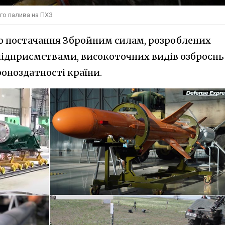
го палива на ПХЗ
що постачання Збройним силам, розроблених
ідприємствами, високоточних видів озброєнь
оноздатності країни.