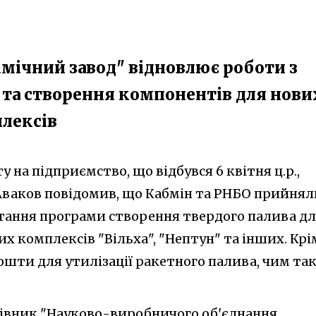
мічний завод" відновлює роботи з
а та створення компонентів для нови
лексів
ту на підприємство, що відбувся 6 квітня ц.р.,
Аваков повідомив, що Кабмін та РНБО прийнял
тання програми створення твердого палива д
х комплексів "Вільха", "Нептун" та інших. Крі
ошти для утилізації ракетного палива, чим та
рівник "Науково-виробничого об'єднання