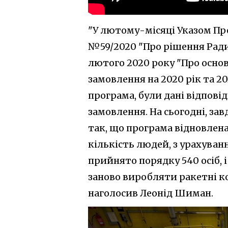
"У лютому-місяці Указом Пре
№59/2020 "Про рішення Ради 
лютого 2020 року "Про осно
замовлення на 2020 рік та 20
програма, були дані відпові
замовлення. На сьогодні, за
так, що програма відновлен
кількість людей, з урахуван
прийнято порядку 540 осіб, 
заново виробляти ракетні к
наголосив Леонід Шиман.