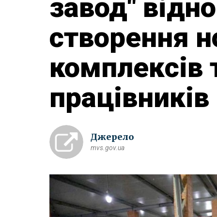
завод" відн
створення н
комплексів 
працівників 
Джерело
mvs.gov.ua