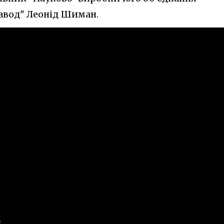
авод" Леонід Шиман.