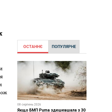
х
ОСТАННЄ
ПОПУЛЯРНЕ
и
ля
м
кож
08 серпень 2026
Якщо БМП Puma здешевшала з 30