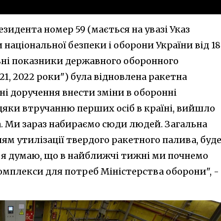
зидента номер 59 (мається на увазі Указ
національної безпеки і оборони України від 18
вні показники державного оборонного
21, 2022 роки") була відновлена ракетна
дні доручення внести зміни в оборонні
вдяки втручанню перших осіб в країні, вийшло
а. Ми зараз набираємо сюди людей. Загальна
ням утилізації твердого ракетного палива, буд
і я думаю, що в найближчі тижні ми почнемо
омплекси для потреб Міністерства оборони", -