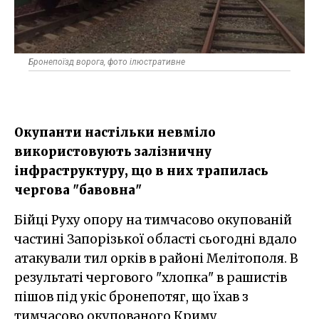
Бронепоїзд ворога, фото ілюстративне
Окупанти настільки невміло
використовують залізничну
інфраструктуру, що в них трапилась
чергова "бавовна"
Бійці Руху опору на тимчасово окупованій
частині Запорізької області сьогодні вдало
атакували тил орків в районі Мелітополя. В
результаті чергового "хлопка" в рашистів
пішов під укіс бронепотяг, що їхав з
тимчасово окупованого Криму.