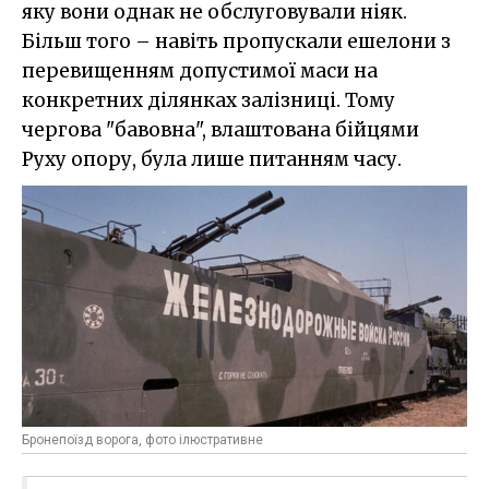
яку вони однак не обслуговували ніяк.
Більш того – навіть пропускали ешелони з
перевищенням допустимої маси на
конкретних ділянках залізниці. Тому
чергова "бавовна", влаштована бійцями
Руху опору, була лише питанням часу.
Бронепоїзд ворога, фото ілюстративне