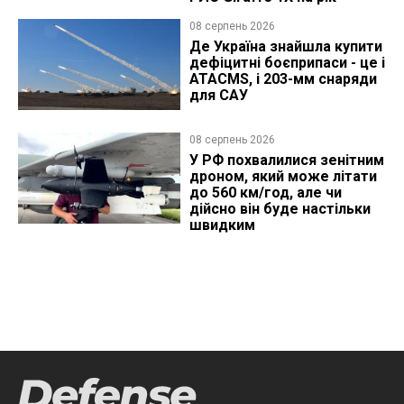
08 серпень 2026
Де Україна знайшла купити
дефіцитні боєприпаси - це і
ATACMS, і 203-мм снаряди
для САУ
08 серпень 2026
У РФ похвалилися зенітним
дроном, який може літати
до 560 км/год, але чи
дійсно він буде настільки
швидким