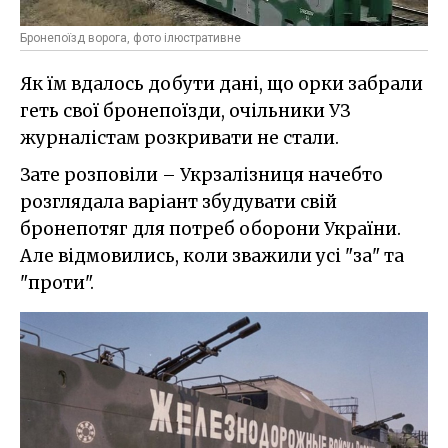
Бронепоїзд ворога, фото ілюстративне
Як їм вдалось добути дані, що орки забрали
геть свої бронепоїзди, очільники УЗ
журналістам розкривати не стали.
Зате розповіли – Укрзалізниця начебто
розглядала варіант збудувати свій
бронепотяг для потреб оборони України.
Але відмовились, коли зважили усі "за" та
"проти".