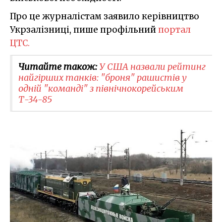
Про це журналістам заявило керівництво
Укрзалізниці, пише профільний
портал
ЦТС.
Читайте також:
У США назвали рейтинг
найгірших танків: "броня" рашистів у
одній "команді" з північнокорейським
Т-34-85