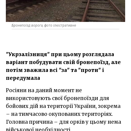
Бронепоїзд ворога, фото ілюстративне
"Укрзалізниця" при цьому розглядала
варіант побудувати свій бронепоїзд, але
потім зважила всі "за" та "проти" і
передумала
Росіяни на даний момент не
використовують свої бронепоїзди для
бойових дій на території України, зокрема
– на тимчасово окупованих територіях.
Головна причина – для орків у цьому нема
військової необхідності.