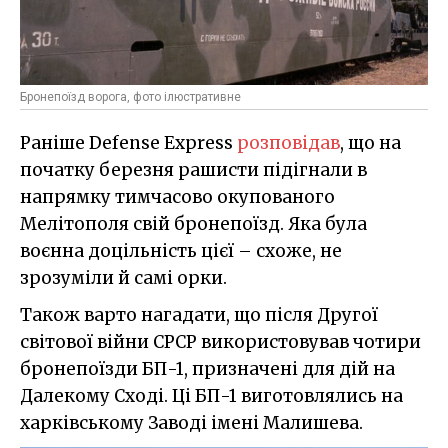
Бронепоїзд ворога, фото ілюстративне
Раніше Defense Express
розповідав
, що на
початку березня рашисти підігнали в
напрямку тимчасово окупованого
Мелітополя свій бронепоїзд. Яка була
воєнна доцільність цієї – схоже, не
зрозуміли й самі орки.
Також варто нагадати, що після Другої
світової війни СРСР використовував чотири
бронепоїзди БП-1, призначені для дій на
Далекому Сході. Ці БП-1 виготовлялись на
харківському Заводі імені Малишева.