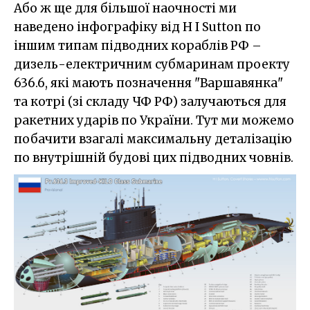
Або ж ще для більшої наочності ми
наведено інфографіку від H I Sutton по
іншим типам підводних кораблів РФ –
дизель-електричним субмаринам проекту
636.6, які мають позначення "Варшавянка"
та котрі (зі складу ЧФ РФ) залучаються для
ракетних ударів по України. Тут ми можемо
побачити взагалі максимальну деталізацію
по внутрішній будові цих підводних човнів.