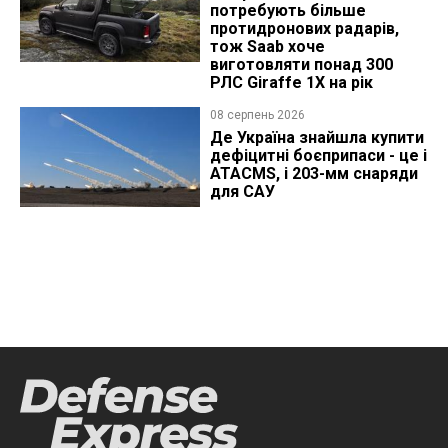
потребують більше
протидронових радарів,
тож Saab хоче
виготовляти понад 300
РЛС Giraffe 1X на рік
08 серпень 2026
Де Україна знайшла купити
дефіцитні боєприпаси - це і
ATACMS, і 203-мм снаряди
для САУ