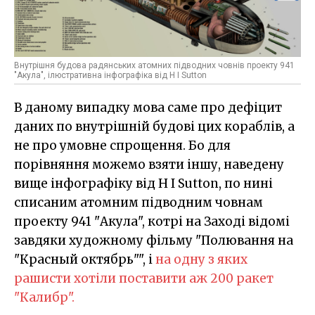
Внутрішня будова радянських атомних підводних човнів проекту 941
"Акула", ілюстративна інфографіка від H I Sutton
В даному випадку мова саме про дефіцит
даних по внутрішній будові цих кораблів, а
не про умовне спрощення. Бо для
порівняння можемо взяти іншу, наведену
вище інфографіку від H I Sutton, по нині
списаним атомним підводним човнам
проекту 941 "Акула", котрі на Заході відомі
завдяки художному фільму "Полювання на
"Красный октябрь"", і
на одну з яких
рашисти хотіли поставити аж 200 ракет
"Калибр".