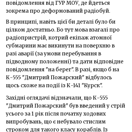
повідомлення від ГУР МОУ, де йдеться
зокрема про деформований радіобуй.
В принципі, навіть цієї би деталі було би
цілком достатньо. Бо тут мова взагалі про
радіопристрій, котрий екіпаж атомної
субмарини має викинути на поверхню в
разі аварії (за умови перебування в
підводному положенні) та дати відповідне
повідомлення "на берег". В разі, якщо б на
К-555 "Дмитрий Пожарский" відбулось
щось схоже на події із К-141 "Курск".
Західні оглядачі відзначали, що К-555
"Дмитрий Пожарский" був введений у стрій
усього за 1 рік після початку ходових
випробувань, що є небувало стислим
строком для такого класу кораблів. Із