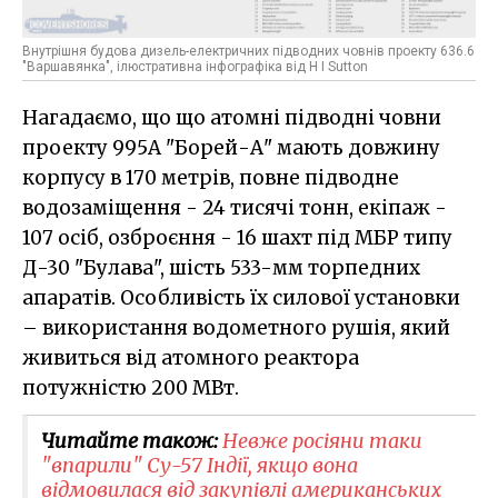
Внутрішня будова дизель-електричних підводних човнів проекту 636.6
"Варшавянка", ілюстративна інфографіка від H I Sutton
Нагадаємо, що що атомні підводні човни
проекту 995А "Борей-А" мають довжину
корпусу в 170 метрів, повне підводне
водозаміщення - 24 тисячі тонн, екіпаж -
107 осіб, озброєння - 16 шахт під МБР типу
Д-30 "Булава", шість 533-мм торпедних
апаратів. Особливість їх силової установки
– використання водометного рушія, який
живиться від атомного реактора
потужністю 200 МВт.
Читайте також:
Невже росіяни таки
"впарили" Су-57 Індії, якщо вона
відмовилася від закупівлі американських