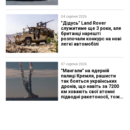
04 серпня 2026
"Дідусь" Land Rover
служитиме ще 3 роки, але
британці нарешті
розпочали конкурс на нові
легкі автомобілі
07 серпня 2026
"Мангали" на ядерній
палиці Кремля, рашисти
так бояться українських
дронів, що навіть за 7200
км ховають свої атомні
підводні ракетоносії, тож
що видно з космосу