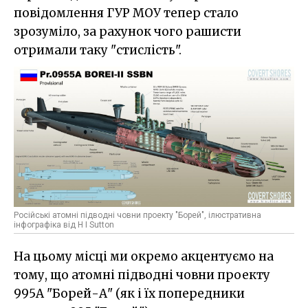
повідомлення ГУР МОУ тепер стало
зрозуміло, за рахунок чого рашисти
отримали таку "стислість".
Російські атомні підводні човни проекту "Борей", ілюстративна
інфографіка від H I Sutton
На цьому місці ми окремо акцентуємо на
тому, що атомні підводні човни проекту
995А "Борей-А" (як і їх попередники