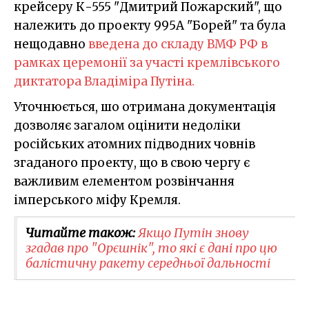
крейсеру К-555 "Дмитрий Пожарский", що
належить до проекту 995А "Борей" та була
нещодавно
введена до складу ВМФ РФ в
рамках церемонії за участі кремлівського
диктатора Владіміра Путіна.
Уточнюється, шо отримана документація
дозволяє загалом оцінити недоліки
російських атомних підводних човнів
згаданого проекту, що в свою чергу є
важливим елементом розвінчання
імперського міфу Кремля.
Читайте також:
Якщо Путін знову
згадав про "Орєшнік", то які є дані про цю
балістичну ракету середньої дальності