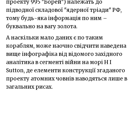
проекту 995 "Борей") належать до
підводної складової "ядерної тріади" РФ,
тому будь-яка інформація по ним –
буквально на вагу золота.
А наскільки мало даних є по таким
кораблям, може наочно свідчити наведена
вище інфографіка від відомого західного
аналітика в сегменті війни на морі H I
Sutton, де елементи конструкції згаданого
проекту атомних човнів наводяться лише в
загальних рисах.