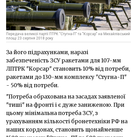
Передача великої партії ПТРК "Стугна-П" та "Корсар" на Михайлівський
площі 23 серпня 2018 року
За його підрахунками, наразі
забезпеченість ЗСУ ракетами для 107-мм
ЛПТРК "Корсар" становить 10% від потреби,
ракетами до 130-мм комплексу "Стугна-П"
- 50% від потреби.
"Потреба обрахована на засадах заявленої
"тиші" на фронті і є дуже заниженою. При
цьому мінімальна потреба ЗСУ, з
урахуванням кількості бронетехніки РФ на
наших кордонах, становить щонайменше