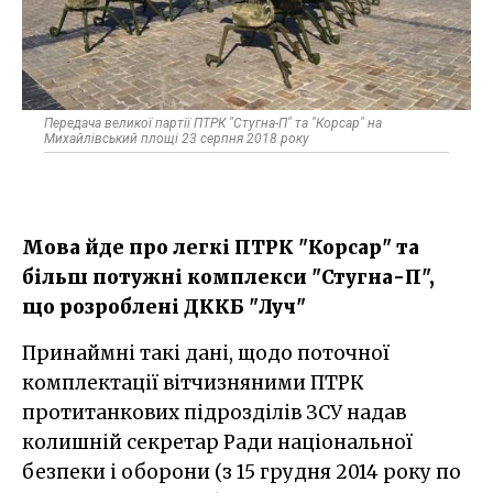
Передача великої партії ПТРК "Стугна-П" та "Корсар" на
Михайлівський площі 23 серпня 2018 року
Мова йде про легкі ПТРК "Корсар" та
більш потужні комплекси "Стугна-П",
що розроблені ДККБ "Луч"
Принаймні такі дані, щодо поточної
комплектації вітчизняними ПТРК
протитанкових підрозділів ЗСУ надав
колишній секретар Ради національної
безпеки і оборони (з 15 грудня 2014 року по