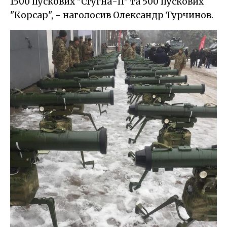
1500 пускових "Стугна-П" та 500 пускових
"Корсар", - наголосив Олександр Турчинов.