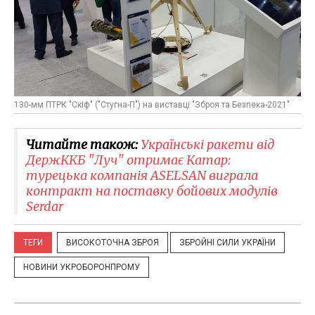
130-мм ПТРК "Скіф" ("Стугна-П") на виставці "Зброя та Безпека-2021"
Читайте також:
Українські ракети від
ДержККБ "Луч" отримає Катар:
турецька компанія ASELSAN виграла
контракт на поставку бойових модулів
Serdar
ТЕГИ
ВИСОКОТОЧНА ЗБРОЯ
ЗБРОЙНІ СИЛИ УКРАЇНИ
НОВИНИ УКРОБОРОНПРОМУ