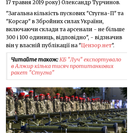
17 травня 2019 року) Олександр Турчинов.
"Загальна кількість пускових "Стугна-П" та
"Корсар" в Збройних силах України,
включаючи склади та арсенали - не більше
300 і 100 одиниць, відповідно", - відзначив
він у власній публікації на "
Цензор.нет
".
Читайте також:
КБ "Луч" експортувало
в Алжир кілька тисяч протитанкових
ракет "Стугна"