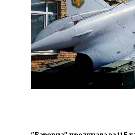
"Бавовна" пролунала за 115 