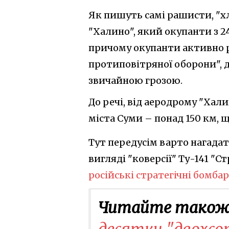
Як пишуть самі рашисти, "хл
"Халино", який окупанти з 
причому окупанти активно 
протиповітряної оборони", д
звичайною грозою.
До речі, від аеродрому "Хали
міста Суми – понад 150 км, 
Тут передусім варто нагадат
вигляді "коверсії" Ту-141 "
російські стратегічні бомб
Читайте також
десятки "двохсот