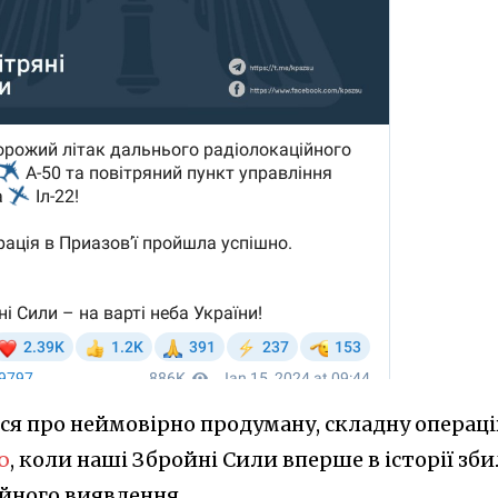
ся про неймовірно продуману, складну операц
ю
, коли наші Збройні Сили вперше в історії зб
ійного виявлення.