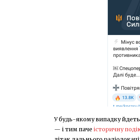
У будь-якому випадку йдеть
— і тим паче
історичну поді
літак дальнього радіолокац