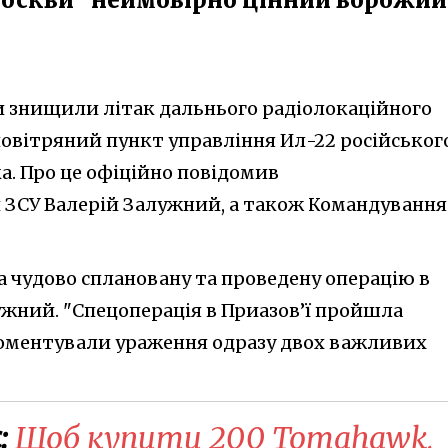
и знищили літак дальнього радіолокаційного
повітряний пункт управління Ил-22 російськог
а. Про це офіційно повідомив
ЗСУ Валерій Залужний, а також Командування
 чудово сплановану та проведену операцію в
лужний. "Спецоперація в Приазов’ї пройшла
рокоментували ураження одразу двох важливих
:
Щоб купити 200 Tomahawk,