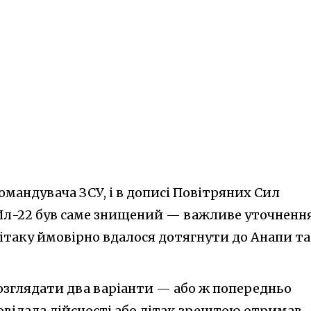
омандувача ЗСУ, і в дописі Повітряних Сил
Ил-22 був саме знищений — важливе уточнення
ітаку ймовірно вдалося дотягнути до Анапи та
зглядати два варіанти — або ж попередньо
овідала дійсності або літак зрештою отримав