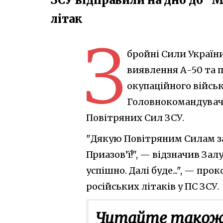
літак
З
бройні Сили Україн
виявлення А-50 та 
окупаційного військ
Головнокомандувач 
Повітряних Сил ЗСУ.
"Дякую Повітряним Силам за
Приазов’ї!", — відзначив За
успішно. Далі буде...", — п
російських літаків у ПС ЗСУ.
Читайте також