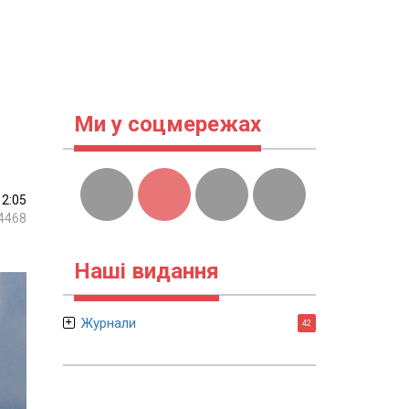
Ми у соцмережах
12:05
4468
Наші видання
Журнали
42