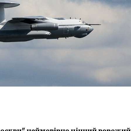
"Москви" неймовірно цінний ворожий