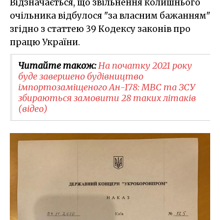
Відзначається, що звільнення колишнього
очільника відбулося "за власним бажанням"
згідно з статтею 39 Кодексу законів про
працю України.
Читайте також:
На початку 2021 року
буде завершено будівництво
імпортозаміщеного Ан-178: МВС та ЗСУ
збираються замовити 28 таких літаків
(відео)