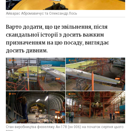
Айварас Абромавичус та Олександр Лось
Варто додати, що це звільнення, після
скандальної історії з досить важким
призначенням на цю посаду, виглядає
досить дивним.
Стан виробництва фюзеляжу Ан-178 (зн 006) на початок серпня цього
року