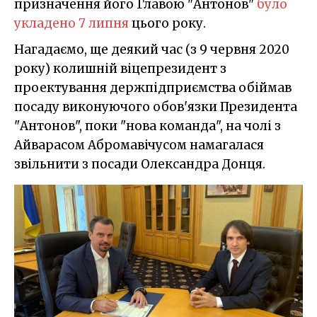
призначення його Главою "Антонов"
було
укладено 7 липня
цього року.
Нагадаємо, ще деякий час (з 9 червня 2020
року) колишній віцепрезидент з
проектування держпідприємства обіймав
посаду виконуючого обов'язки Президента
"Антонов", поки "нова команда", на чолі з
Айварасом Абромавічусом намагалася
звільнити з посади Олександра Донця.