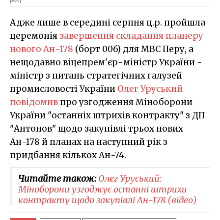
Адже лише в середині серпня ц.р. пройшла
церемонія
завершення складання планеру
нового Ан-178
(борт 006) для МВС Перу, а
нещодавно віцепрем'єр-міністр України -
міністр з питань стратегічних галузей
промисловості України
Олег Уруський
повідомив
про узгодження Міноборони
України "останніх штрихів контракту" з ДП
"Антонов" щодо закупівлі трьох нових
Ан-178 й планах на наступний рік з
придбання кількох Ан-74.
Читайте також:
Олег Уруський:
Міноборони узгоджує останні штрихи
контракту щодо закупівлі Ан-178 (відео)