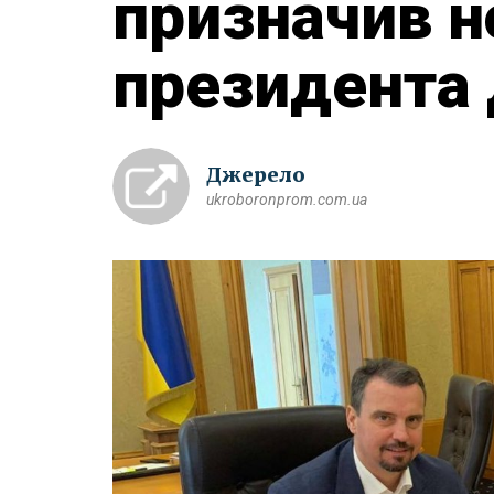
призначив н
президента 
Джерело
ukroboronprom.com.ua