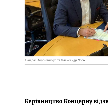
Айварас Абромавичус та Олександр Лось
Керівництво Концерну відз