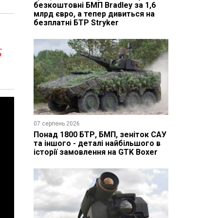
безкоштовні БМП Bradley за 1,6
млрд євро, а тепер дивиться на
безплатні БТР Stryker
s
07 серпень 2026
Понад 1800 БТР, БМП, зеніток САУ
та іншого - деталі найбільшого в
історії замовлення на GTK Boxer