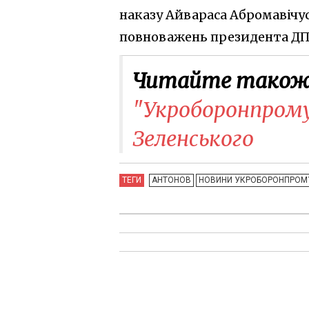
наказу Айвараса Абромавічус
повноважень президента ДП
Читайте також
"Укроборонпрому"
Зеленського
ТЕГИ
АНТОНОВ
НОВИНИ УКРОБОРОНПРОМ