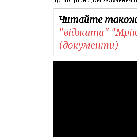
що потрібно для залучення і
Читайте також
"віджати" "Мрію"
(документи)