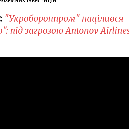
ноземних інвестицій.
:
​"Укроборонпром" націлився
: під загрозою Antonov Airline