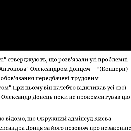
і" стверджують, що розв'язали усі проблемні
"Антонова" Олександром Донцем – "(Концерн)
зобов’язання передбачені трудовим
м". При цьому він начебто відкликав усі свої
м Олександр Донець поки не прокоментував цю
ло відомо, що Окружний адмінсуд Києва
ксандра Донця за його позовом про незаконні