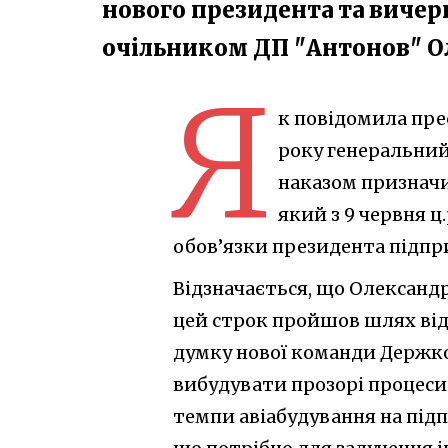
нового президента та виче
очільником ДП "Антонов" 
Я
к повідомила пре
року генеральний
наказом призначи
який з 9 червня 
обов’язки президента підпр
Відзначається, що Олександр 
цей строк пройшов шлях від
думку нової команди Держк
вибудувати прозорі процес
темпи авіабудування на підп