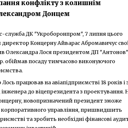
рпання конфлікту з колишнім
Олександром Донцем
с-служба ДК "Укроборонпром", 7 липня цього
 директор Концерну Айварас Абромавичус сво
в Олександра Лося президентом ДП "Антонов"
ц.р. обіймав посаду тимчасово виконуючого
иємства.
Лось працював на авіапідприємстві 18 років і 
 інженера до віцепрезидента з проектування. 
онцерну, новопризначений президент зможе
и корпоративного управління, пришвидшить
риємстві та зробить необхідні фінансові ауди