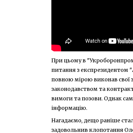
При цьому в "Укроборонпром
питання з експрезидентом 
повною мірою виконав свої 
законодавством та контракто
вимоги та позови. Однак са
інформацію.
Нагадаємо, дещо раніше ста
задовольнив клопотання Оле