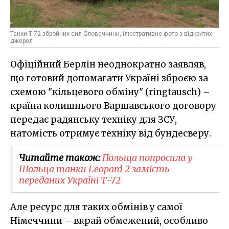
Танки Т-72 збройних сил Словаччини, ілюстративне фото з відкритих
джерел
Офіційний Берлін неоднократно заявляв,
що готовий допомагати Україні зброєю за
схемою "кільцевого обміну" (ringtausch) –
країна колишнього Варшавського договору
передає радянську техніку для ЗСУ,
натомість отримує техніку від бундесверу.
Читайте також:
Польща попросила у
Шольца танки Leopard 2 замість
переданих Україні Т-72
Але ресурс для таких обмінів у самої
Німеччини – вкрай обмежений, особливо