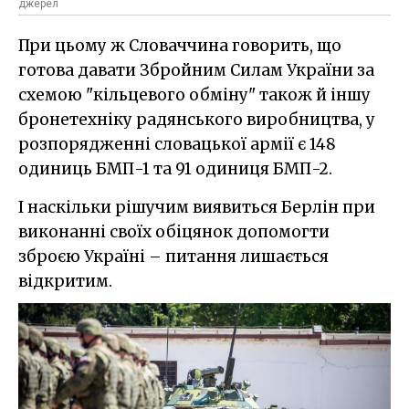
джерел
При цьому ж Словаччина говорить, що
готова давати Збройним Силам України за
схемою "кільцевого обміну" також й іншу
бронетехніку радянського виробництва, у
розпорядженні словацької армії є 148
одиниць БМП-1 та 91 одиниця БМП-2.
І наскільки рішучим виявиться Берлін при
виконанні своїх обіцянок допомогти
зброєю Україні – питання лишається
відкритим.