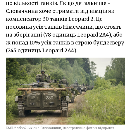
по кількості танків. Якщо детальніше -
Словаччина хоче отримати від німців як
компенсатор 30 танків Leopard 2. Це –
половина усіх танків Німеччини, що стоять
на зберіганні (78 одиниць Leopard 2A4), або
ж понад 10% усіх танків в строю бундесверу
(245 одиниць Leopard 2A4).
БМП-2 збройних сил Словаччини, ілюстративне фото з відкритих