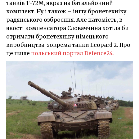
танків Т-72М, якраз на батальйонний
комплект. Ну і також – іншу бронетехніку
радянського озброєння. Але натомість, в
якості компенсатора Словаччина хотіла би
отримати бронетехніку німецького
виробництва, зокрема танки Leopard 2. Про
це пише
польський портал Defence24.