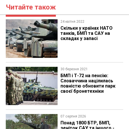
Читайте також
24 квітня 2022
​Скільки у країнах НАТО
танків, БМП та САУ на
складах у запасі
30 березня 2021
БМП і Т-72 на пенсію:
Словаччина націлилась
повністю обновити парк
своєї бронетехніки
07 серпня 2026
Понад 1800 БТР, БМП,
зеніток САУ та іншого -