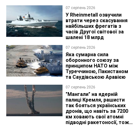
07 серпень 2026
У Rheinmetall озвучили
втрати через скасування
найбільших фрегатів з
часів Другої світової за
шалені 18 млрд
07 серпень 2026
Яка сумарна сила
оборонного союзу за
принципом НАТО між
Туреччиною, Пакистаном
та Саудівською Аравією
07 серпень 2026
"Мангали" на ядерній
палиці Кремля, рашисти
так бояться українських
дронів, що навіть за 7200
км ховають свої атомні
підводні ракетоносії, тож
що видно з космосу