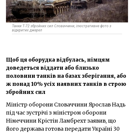
Танки Т-72 збройних сил Словаччини, ілюстративне фото з
відкритих джерел
Щоб ця оборудка відбулась, німцям
доведеться віддати або близько
половини танків на базах зберігання, або
ж понад 10% усіх наявних танків в строю
збройних сил
Міністр оборони Словаччини Ярослав Надь
під час зустрічі з міністром оборони
Німеччини Крістін Ламбрехт заявив, що
його держава готова передати Україні 30