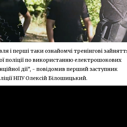
івля і перші таки ознайомчі тренінгові зайнятт
ої поліції по використанню електрошокових
ційної дії", - повідомив перший заступник
ліції НПУ Олексій Білошицький.