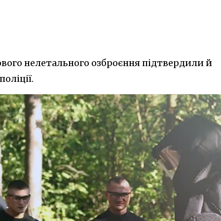
ового нелетального озброєння підтвердили й
оліції.