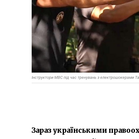
Інструктори МВС під час тренувань з електрошокерами Ta
Зараз українськими правоо