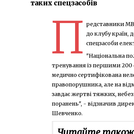
таких спецзасобів
П
редставники МВ
до клубу країн,
спецзасоби елект
"Національна пол
тренування із першими 200 с
медично сертифікована неле
правопорушника, але на відм
завдає жертві тяжких, небе
поранень", - відзначив дир
Шевченко.
Читайте також