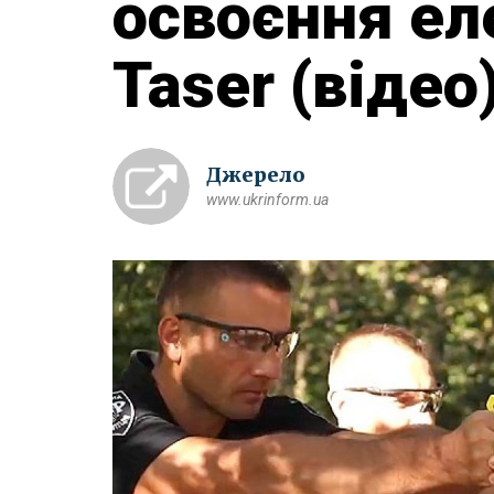
освоєння ел
Taser (відео
Джерело
www.ukrinform.ua