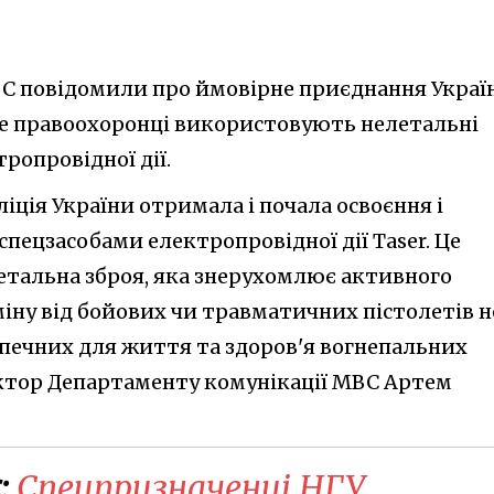
С повідомили про ймовірне приєднання Украї
 де правоохоронці використовують нелетальні
ропровідної дії.
іція України отримала і почала освоєння і
пецзасобами електропровідної дії Taser. Це
тальна зброя, яка знерухомлює активного
іну від бойових чи травматичних пістолетів н
зпечних для життя та здоров'я вогнепальних
ектор Департаменту комунікації МВС Артем
:
Спецпризначенці НГУ