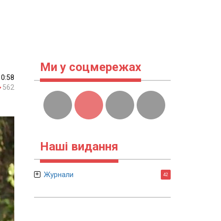
Ми у соцмережах
10:58
562
Наші видання
Журнали
42