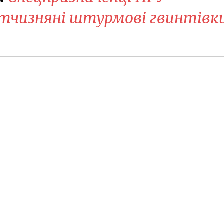
ітчизняні штурмові гвинтівк