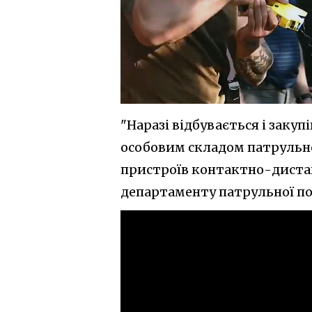
"Наразі відбувається і закуп
особовим складом патрульн
пристроїв контактно-дистан
департаменту патрульної по