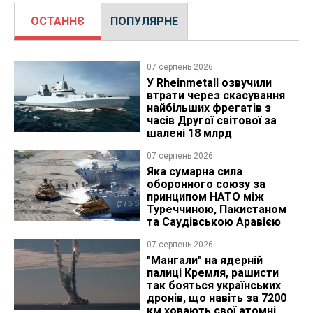
ОСТАННЄ
ПОПУЛЯРНЕ
07 серпень 2026
У Rheinmetall озвучили
втрати через скасування
найбільших фрегатів з
часів Другої світової за
шалені 18 млрд
07 серпень 2026
Яка сумарна сила
оборонного союзу за
принципом НАТО між
Туреччиною, Пакистаном
та Саудівською Аравією
07 серпень 2026
"Мангали" на ядерній
палиці Кремля, рашисти
так бояться українських
дронів, що навіть за 7200
км ховають свої атомні