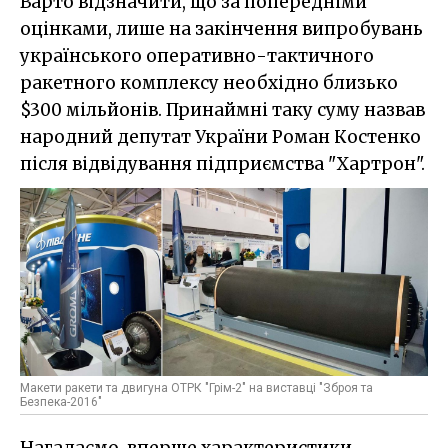
Варто відзначити, що за попередніми
оцінками, лише на закінчення випробувань
українського оперативно-тактичного
ракетного комплексу необхідно близько
$300 мільйонів. Принаймні таку суму назвав
народний депутат України Роман Костенко
після відвідування підприємства "Хартрон".
Макети ракети та двигуна ОТРК "Грім-2" на виставці "Зброя та
Безпека-2016"