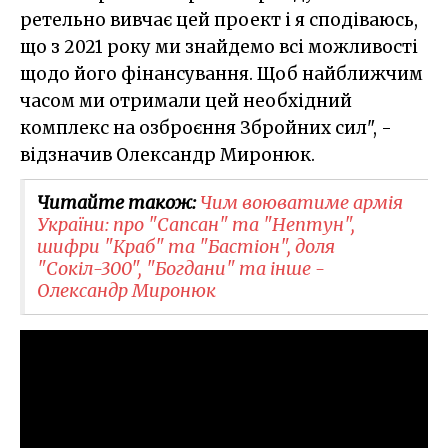
ретельно вивчає цей проект і я сподіваюсь,
що з 2021 року ми знайдемо всі можливості
щодо його фінансування. Щоб найближчим
часом ми отримали цей необхідний
комплекс на озброєння Збройних сил", -
відзначив Олександр Миронюк.
Читайте також:
Чим воюватиме армія
України: про "Сапсан" та "Нептун",
шифри "Краб" та "Бастіон", доля
"Сокіл-300", "Богдани" та інше -
Олександр Миронюк