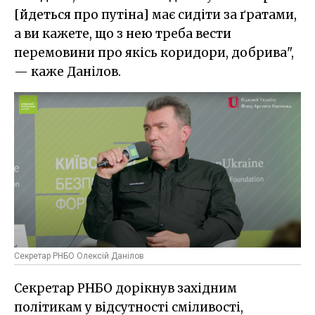
[йдеться про путіна] має сидіти за ґратами,
а ви кажете, що з нею треба вести
перемовини про якісь коридори, добрива",
— каже Данілов.
Секретар РНБО Олексій Данілов
Секретар РНБО дорікнув західним
політикам у відсутності сміливості,