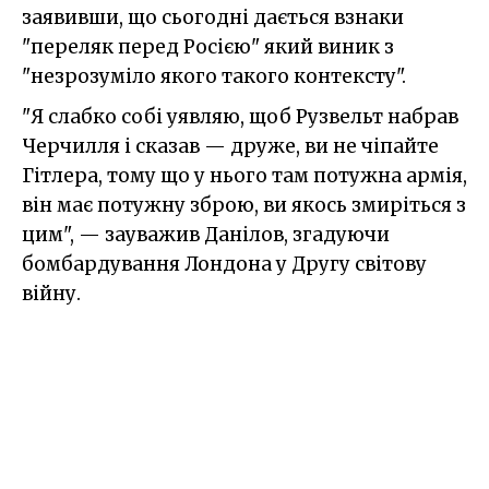
заявивши, що сьогодні дається взнаки
"переляк перед Росією" який виник з
"незрозуміло якого такого контексту".
"Я слабко собі уявляю, щоб Рузвельт набрав
Черчилля і сказав — друже, ви не чіпайте
Гітлера, тому що у нього там потужна армія,
він має потужну зброю, ви якось змиріться з
цим", — зауважив Данілов, згадуючи
бомбардування Лондона у Другу світову
війну.