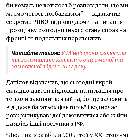
би комусь не хотілося б розповідати, що ми
маємо чогось позбавитися", — відзначив
секретар РНБО, відповідаючи на питання
про оцінку сьогоднішнього стану справ на
фронті та подальших перспектив.
Читайте також:
У Міноборони оголосили
приголомшливу кількість отриманої та
замовленої зброї з 2022 року
Данілов відзначив, що сьогодні вкрай
складно давати відповідь на питання про
те, коли закінчиться війна, бо "це залежить
від дуже багатьох факторів" і водночас
розкритикував ідеї домовлятися або ж йти
на якісь інші поступки з РФ.
"Людина, яка вбила 500 дітей у XXI сторіччі