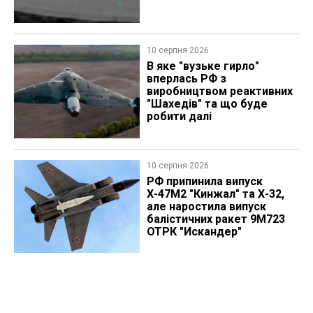
10 серпня 2026
В яке "вузьке гирло"
вперлась РФ з
виробництвом реактивних
"Шахедів" та що буде
робити далі
10 серпня 2026
РФ припинила випуск
Х-47М2 "Кинжал" та Х-32,
але наростила випуск
балістичних ракет 9М723
ОТРК "Искандер"