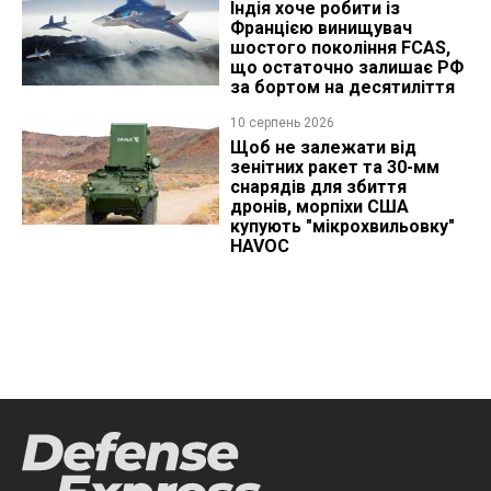
Індія хоче робити із
Францією винищувач
шостого покоління FCAS,
що остаточно залишає РФ
за бортом на десятиліття
10 серпень 2026
Щоб не залежати від
зенітних ракет та 30-мм
снарядів для збиття
дронів, морпіхи США
купують "мікрохвильовку"
HAVOC