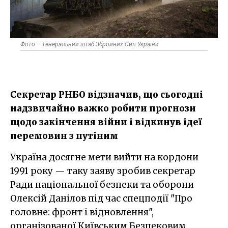
Фото — Генеральний штаб Збройних Сил України
Секретар РНБО відзначив, що сьогодні
надзвичайно важко робити прогнози
щодо закінчення війни і відкинув ідеї
перемовин з путіним
Україна досягне мети вийти на кордони
1991 року — таку заяву зробив секретар
Ради національної безпеки та оборони
Олексій Данілов під час спецподії "Про
головне: фронт і відновлення",
організованої Київським Безпековим