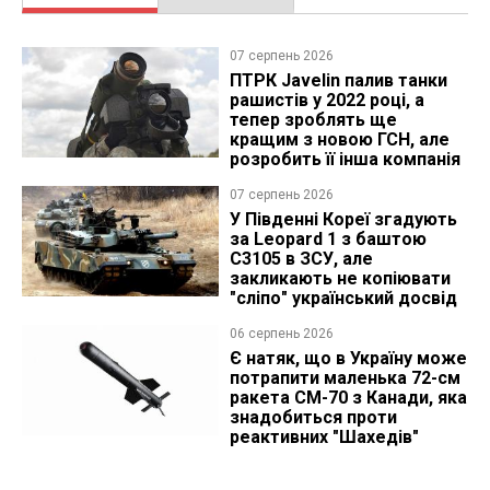
07 серпень 2026
ПТРК Javelin палив танки
рашистів у 2022 році, а
тепер зроблять ще
кращим з новою ГСН, але
розробить її інша компанія
07 серпень 2026
У Південні Кореї згадують
за Leopard 1 з баштою
C3105 в ЗСУ, але
закликають не копіювати
"сліпо" український досвід
06 серпень 2026
Є натяк, що в Україну може
потрапити маленька 72-см
ракета CM-70 з Канади, яка
знадобиться проти
реактивних "Шахедів"