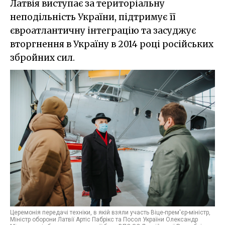
Латвія виступає за територіальну
неподільність України, підтримує її
євроатлантичну інтеграцію та засуджує
вторгнення в Україну в 2014 році російських
збройних сил.
Церемонія передачі техніки, в якій взяли участь Віце-прем'єр-міністр,
Міністр оборони Латвії Артіс Пабрікс та Посол України Олександр