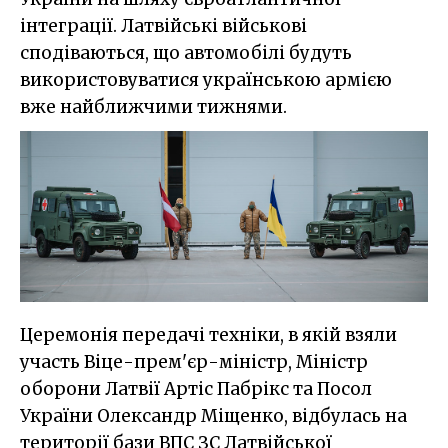
інтеграції. Латвійські військові
сподіваються, що автомобілі будуть
використовуватися українською армією
вже найближчими тижнями.
Церемонія передачі техніки, в якій взяли
участь Віце-прем'єр-міністр, Міністр
оборони Латвії Артіс Пабрікс та Посол
України Олександр Міщенко, відбулась на
території бази ВПС ЗС Латвійської