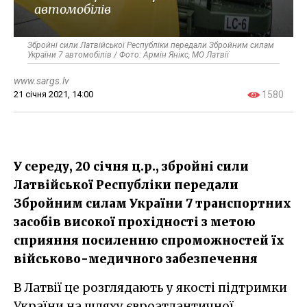
автомобілів
Збройні сили Латвійської Республіки передали Збройним силам
України 7 автомобілів / Фото: Армін Янікс, МО Латвії
www.sargs.lv
21 січня 2021, 14:00
1580
У середу, 20 січня ц.р., збройні сили
Латвійської Республіки передали
Збройним силам України 7 транспортних
засобів високої прохідності з метою
сприяння посиленню спроможностей їх
військово-медичного забезпечення
В Латвії це розглядають у якості підтримки
України на шляху євроатлантичної