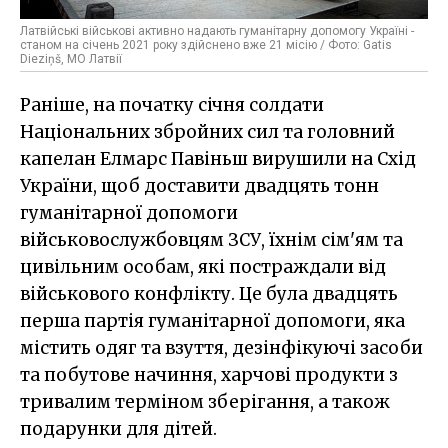
Латвійські військові активно надають гуманітарну допомогу Україні -
станом на січень 2021 року здійснено вже 21 місію / Фото: Gatis
Dieziņš, МО Латвії
Раніше, на початку січня солдати
Національних збройних сил та головний
капелан Елмарс Павіньш вирушили на Схід
України, щоб доставити двадцять тонн
гуманітарної допомоги
військовослужбовцям ЗСУ, їхнім сім'ям та
цивільним особам, які постраждали від
військового конфлікту. Це була двадцять
перша партія гуманітарної допомоги, яка
містить одяг та взуття, дезінфікуючі засоби
та побутове начиння, харчові продукти з
тривалим терміном зберігання, а також
подарунки для дітей.