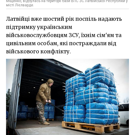
Міщенко, відбулась на території бази ВПС ЗС Латвійської Республіки у
місті Лієлварде.
Латвійці вже шостий рік поспіль надають
підтримку українським
військовослужбовцям ЗСУ, їхнім сім'ям та
цивільним особам, які постраждали від
військового конфлікту.