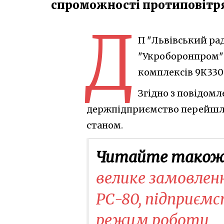
спроможності протиповітря
Д
П "Львівський ра
"Укроборонпром"
комплексів 9К330 
Згідно з повідомл
держпідприємство перейшло
станом.
Читайте також
велике замовлен
РС-80, підприєм
режим роботи