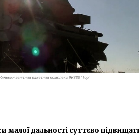
більний зенітний ракетний комплекс 9К330 "Тор"
си малої дальності суттєво підвищат