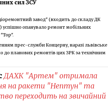
них сил ЗСУ
діоремонтний завод" (входить до складу ДК
) успішно опанувало ремонт мобільних
"Тор".
енням прес-служби Концерну, наразі львівське
 до планових ремонтів цих ЗРК за технічним
:
ДАХК "Артем" отримала
ня на ракети "Нептун" та
ство переходить на звичайний