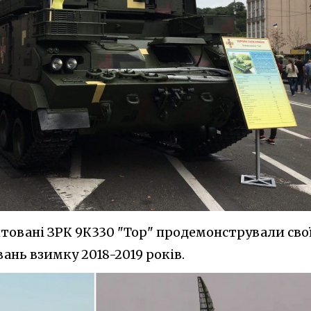
товані ЗРК 9К330 "Тор" продемонстрували сво
ань взимку 2018-2019 років.