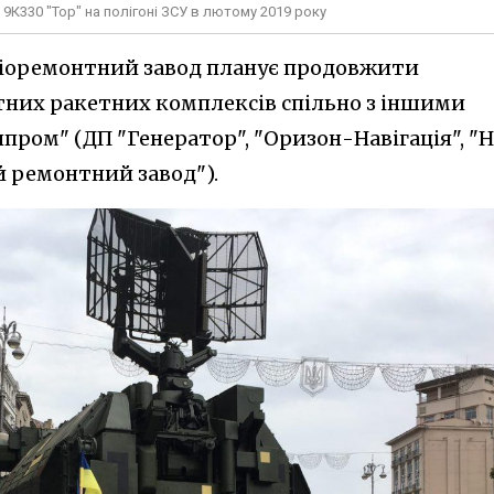
9К330 "Тор" на полігоні ЗСУ в лютому 2019 року
діоремонтний завод планує продовжити
тних ракетних комплексів спільно з іншими
ром" (ДП "Генератор", "Оризон-Навігація", "Н
 ремонтний завод").