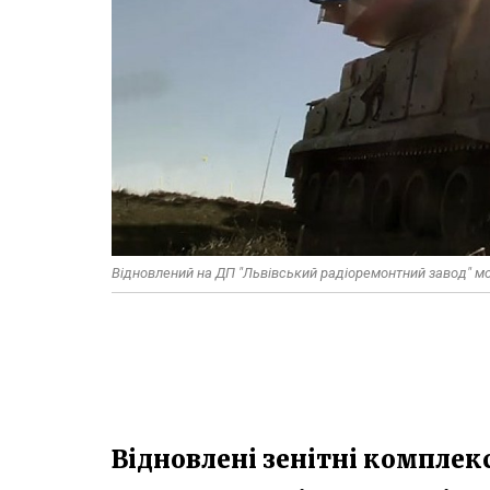
Відновлений на ДП "Львівський радіоремонтний завод" мо
Відновлені зенітні комплек