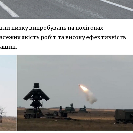
ли низку випробувань на полігонах
алежну якість робіт та високу ефективність
машин.