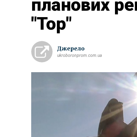
планових ре
"Тор"
Джерело
ukroboronprom.com.ua