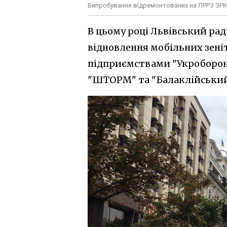
Випробування відремонтованих на ЛРРЗ ЗРК 
В цьому році Львівський ра
відновлення мобільних зені
підприємствами "Укроборонп
"ШТОРМ" та "Балаклійський