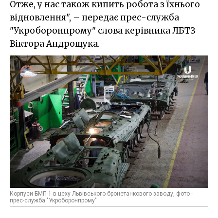
Отже, у нас також кипить робота з їхнього
відновлення", – передає прес-служба
"Укроборонпрому" слова керівника ЛБТЗ
Віктора Андрощука.
Корпуси БМП-1 в цеху Львівського бронетанкового заводу, фото -
прес-служба "Укроборонпрому"