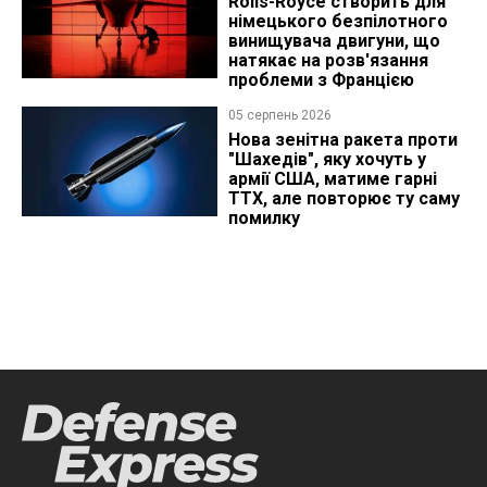
Rolls-Royce створить для
німецького безпілотного
винищувача двигуни, що
натякає на розв'язання
проблеми з Францією
05 серпень 2026
Нова зенітна ракета проти
"Шахедів", яку хочуть у
армії США, матиме гарні
ТТХ, але повторює ту саму
помилку