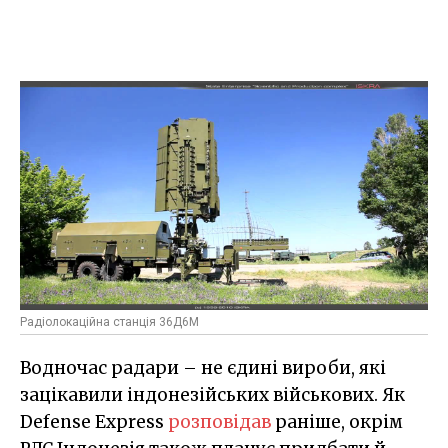
Радіолокаційна станція 36Д6М
Водночас радари – не єдині вироби, які
зацікавили індонезійських військових. Як
Defense Express
розповідав
раніше, окрім