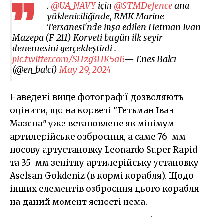
.
@UA_NAVY
için
@STMDefence
ana
yükleniciliğinde, RMK Marine
Tersanesi'nde inşa edilen Hetman Ivan
Mazepa (F-211) Korveti bugün ilk seyir
denemesini gerçekleştirdi .
pic.twitter.com/SHzg3HK5aB
— Enes Balcı
(@en_balci)
May 29, 2024
Наведені вище фотографії дозволяють
оцінити, що на корветі "Гетьман Іван
Мазепа" уже встановлене як мінімум
артилерійське озброєння, а саме 76-мм
носову артустановку Leonardo Super Rapid
та 35-мм зенітну артилерійську установку
Aselsan Gokdeniz (в кормі корабля). Щодо
інших елементів озброєння цього корабля
на даний момент ясності нема.