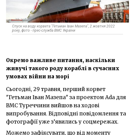
Спуск на воду корвета "Гетьман Іван Мазепа", 2 жовтня 2022
року, фото - прес-служба ВМС України
Окремо важливе питання, наскільки
живучі такого роду кораблі в сучасних
умовах війни на морі
Сьогодні, 29 травня, перший корвет
"Гетьман Іван Мазепа" за проектом Ada для
ВМС Туреччини вийшов на ходові
випробування. Відповідні повідомлення та
фотографії уже з’явились у соцмережах.
Можемо зафіксувати, що від моменту