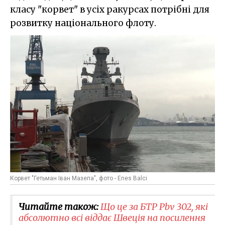
класу "корвет" в усіх ракурсах потрібні для
розвитку національного флоту.
Корвет "Гетьман Іван Мазепа", фото - Enes Balci
Читайте також:
Що це за БТР Pbv 302, які
абсолютно всі віддає Швеція на посилення