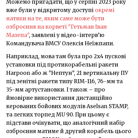
Можемо пригадати, що у серпні 2023 року
вже були у відкритому доступі
окремі
натяки на те, яким саме може бути
озброєння на корветі "Гетьман Іван
Мазепа"
, заявлені у відео-інтерв’ю
Командувача ВМСУ Олексія Неїжпапи.
Наприклад, мова там була про 2х4 пускові
установки під протикорабельні ракети
Harpoon або ж "Нептун", 21 вертикальну ПУ
під зенітні ракети типу RIM-116, 76-мм та
35-мм артустановки. І також – про
ймовірне використання дистанційно
керованих бойових модулів Aselsan STAMP,
та легких торпед MU 90. При цьому є
підстави очікувати, що аналогічний набір
озброєння матиме й другий корабель цього