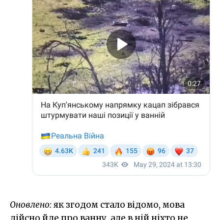
Оновлено:
як згодом стало відомо, мова
дійсно йде про ванну, але в ній ніхто не