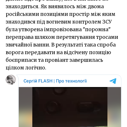
знаходиться. Як виявилось між двома
російськими позиціями простір між яким
знаходився під вогневим контролем ЗСУ
була утворена імпровізована "поромна"
переправа шляхом перетягування тросами
звичайної ванни. В результаті така спроба
ворога передавати на відсічену позицію
боєприпаси та провіант завершилась
цілком логічно.