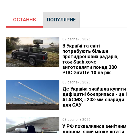
ОСТАННЄ
ПОПУЛЯРНЕ
09 серпень 2026
В Україні та світі
потребують більше
протидронових радарів,
тож Saab хоче
виготовляти понад 300
РЛС Giraffe 1X на рік
08 серпень 2026
Де Україна знайшла купити
дефіцитні боєприпаси - це і
ATACMS, і 203-мм снаряди
для САУ
08 серпень 2026
У РФ похвалилися зенітним
дроном, який може літати