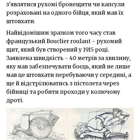
з'являтися рухомі бронещити чи капсули
розраховані на одного бійця, який мав їх
штовхати.
Найвідомішим зразком того часу став
французький Bouclier roulant - рухомий
щит, який був створений у 1915 році.
Заявлена швидкість - 40 метрів за хвилину,
яку мав забезпечувати боєць, який не лише
мав це штовхати перебуваючи у середині, а
ще й відстрілюватись з пістолета через
бійниці та робити проходи у колючому
дроті.