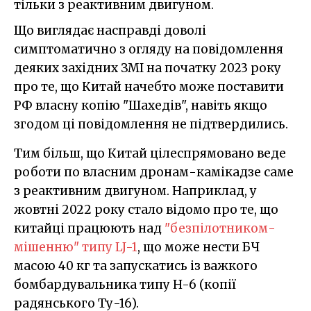
тільки з реактивним двигуном.
Що виглядає насправді доволі
симптоматично з огляду на повідомлення
деяких західних ЗМІ на початку 2023 року
про те, що Китай начебто може поставити
РФ власну копію "Шахедів", навіть якщо
згодом ці повідомлення не підтвердились.
Тим більш, що Китай цілеспрямовано веде
роботи по власним дронам-камікадзе саме
з реактивним двигуном. Наприклад, у
жовтні 2022 року стало відомо про те, що
китайці працюють над
"безпілотником-
мішенню" типу LJ-1
, що може нести БЧ
масою 40 кг та запускатись із важкого
бомбардувальника типу H-6 (копії
радянського Ту-16).