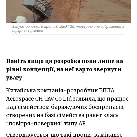
Запуск іранського дрона Shahed-136, ілюстративне зображення з
відкритих джерел
Навіть якщо ця розробка поки лише на
рівні концепції, на неї варто звернути
увагу
Китайська компанія-розробник БПЛА
Aerospace CH UAV Co Ltd заявила, що працює
над сімейством баражуючих боєприпасів,
створених на базі сімейства ракет класу
"повітря-поверхня" типу AR.
Стверджується, що такі дрони-камікадзе