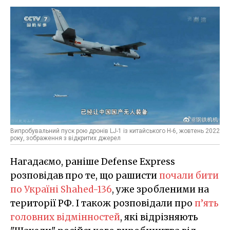
Випробувальний пуск рою дронів LJ-1 із китайського H-6, жовтень 2022
року, зображення з відкритих джерел
Нагадаємо, раніше Defense Express
розповідав про те, що рашисти
почали бити
по Україні Shahed-136
, уже зробленими на
території РФ. І також розповідали про
п’ять
головних відмінностей
, які відрізняють