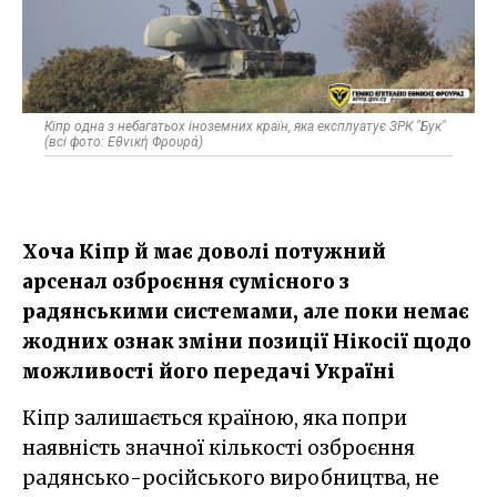
Кіпр одна з небагатьох іноземних країн, яка експлуатує ЗРК "Бук"
(всі фото: Εθνική Φρουρά)
Хоча Кіпр й має доволі потужний
арсенал озброєння сумісного з
радянськими системами, але поки немає
жодних ознак зміни позиції Нікосії щодо
можливості його передачі Україні
Кіпр залишається країною, яка попри
наявність значної кількості озброєння
радянсько-російського виробництва, не