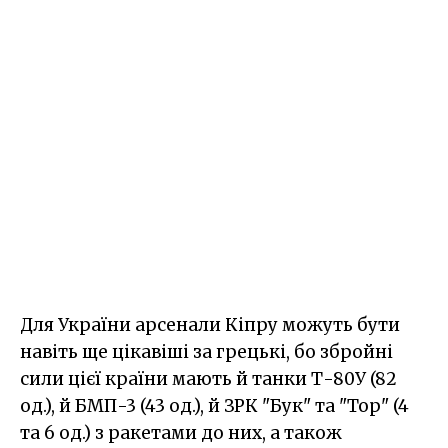
Для України арсенали Кіпру можуть бути
навіть ще цікавіші за грецькі, бо збройні
сили цієї країни мають й танки Т-80У (82
од.), й БМП-3 (43 од.), й ЗРК "Бук" та "Тор" (4
та 6 од.) з ракетами до них, а також