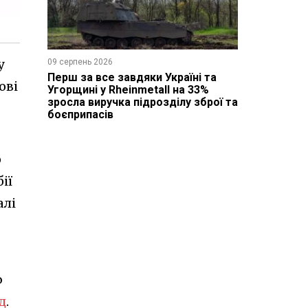
у
09 серпень 2026
Перш за все завдяки Україні та
ові
Угорщині у Rheinmetall на 33%
зросла виручка підрозділу зброї та
боєприпасів
о
ії
алі
ю
д
.