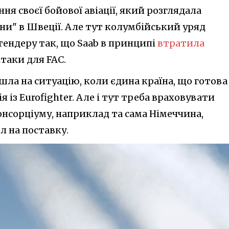
ня своєї бойової авіації, який розглядала
ни" в Швеції. Але тут колумбійський уряд
тендеру так, що Saab в принципі
втратила
таки для FAC.
шла на ситуацію, коли єдина країна, що готова
я із Eurofighter. Але і тут треба враховувати
онсорціуму, наприклад та сама Німеччина,
л на поставку.