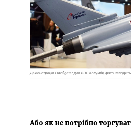
Демонстрація Eurofighter для ВПС Колумбії, фото наводить
Або як не потрібно торгуват