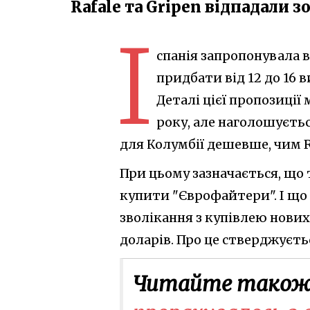
Rafale та Gripen відпадали з
І
спанія запропонувала 
придбати від 12 до 16 в
Деталі цієї пропозиції
року, але наголошується
для Колумбії дешевше, чим Ra
При цьому зазначається, що 
купити "Єврофайтери". І що 
зволікання з купівлею нових 
доларів. Про це стверджуєть
Читайте також