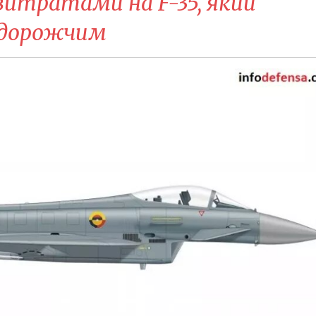
витратами на F-35, який
 дорожчим