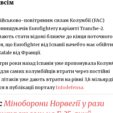
овсім
військово-повітряним силам Колумбії (FAC)
инищувачів Eurofighterу варіанті Tranche-2.
 мають стати відомі ближче до кінця поточного
, що Eurofighter від Іспанії начебто має обійт
fale від Франції.
три роки назад Іспанія уже пропонувала Колумб
для самих колумбійців втрати через постійні
літаків уже дають втрати на рівні 3,8 мільярд
ся в публікації порталу
Infodefensa.
:
Міноборони Норвегії у рази