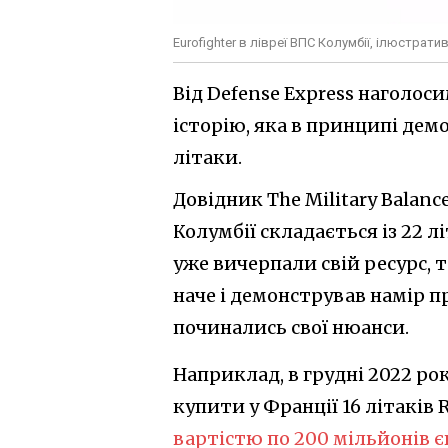
Eurofighter в лівреї ВПС Колумбії, ілюстрат
Від Defense Express наголос
історію, яка в принципі демо
літаки.
Довідник The Military Balance
Колумбії складається із 22 л
уже вичерпали свій ресурс, т
наче і демонстрував намір пр
починались свої нюанси.
Наприклад, в грудні 2022 ро
купити у Франції 16 літаків R
вартістю по 200 мільйонів є