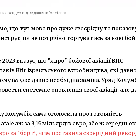
ивний рендер від видання Infodefensa
имо, що тут мова про дуже своєрідну та показов
нструє, як не потрібно торгуватись за нові бой
 2023 вказує, що "ядро" бойової авіації ВПС
ітаків Kfir ізраїльського виробництва, які давн
ому їм уже давно необхідна заміна. Уряд Колумб
овести системне оновлення своєї авіації, але д
ку Колумбія сама оголосила про готовність
afale аж за 3,15 мільярдів євро, або ж середньо
вро за "борт", чим поставила своєрідний рекор