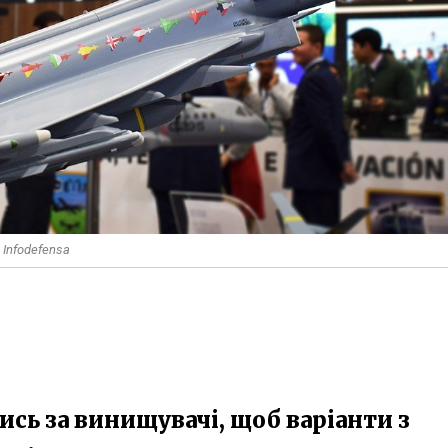
 Infodefensa
ись за винищувачі, щоб варіанти з