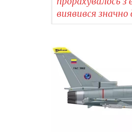
прорахувалось з 
виявився значно