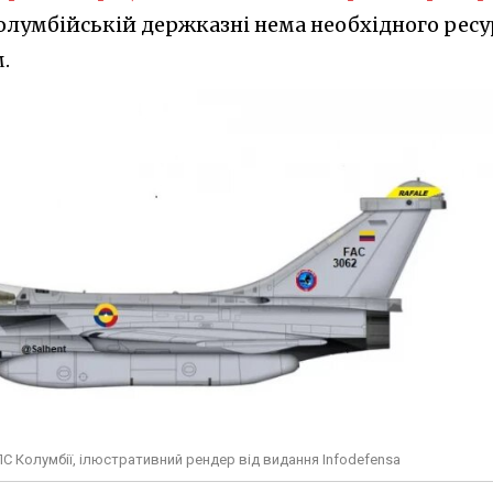
олумбійській держказні нема необхідного ресу
.
ПС Колумбії, ілюстративний рендер від видання Infodefensa