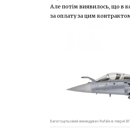
Але потім виявилось, що в к
за оплату за цим контрактом
Багатоцільовий винищувач Rafale в лівреї В