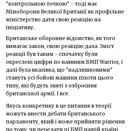
"контрольною точкою" - тоді має
Міноборони Великої Британії як профільне
міністерство дати свою реакцію на
ініціативу.
Британське оборонне відомство, як того
вимагає закон, свою реакцію дала. Зміст
реакції був таким - спочатку були
окреслені цифри по наявним БМП Warrior, і
далі була вказівка, що "надлишковими"
стануть усі бойові машини піхоти цього
типу, які будуть зняті з озброєння
британської армії. І все.
Якусь конкретику в це питання в теорії
можуть внести дебати британського
парламенту, який і може прийняти рішення
по тому, чи передати ці БМП нашій країні.