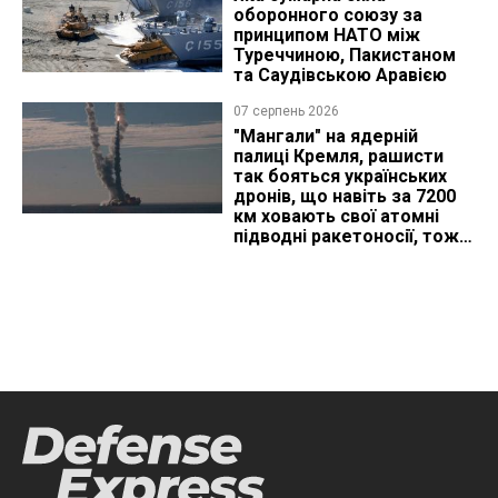
оборонного союзу за
принципом НАТО між
Туреччиною, Пакистаном
та Саудівською Аравією
07 серпень 2026
"Мангали" на ядерній
палиці Кремля, рашисти
так бояться українських
дронів, що навіть за 7200
км ховають свої атомні
підводні ракетоносії, тож
що видно з космосу