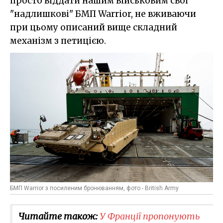
просто віддати нашим військовим свої
"надлишкові" БМП Warrior, не вживаючи
при цьому описаний вище складний
механізм з петицією.
БМП Warrior з посиленим бронюванням, фото - British Army
Читайте також:
У Франції пропонують