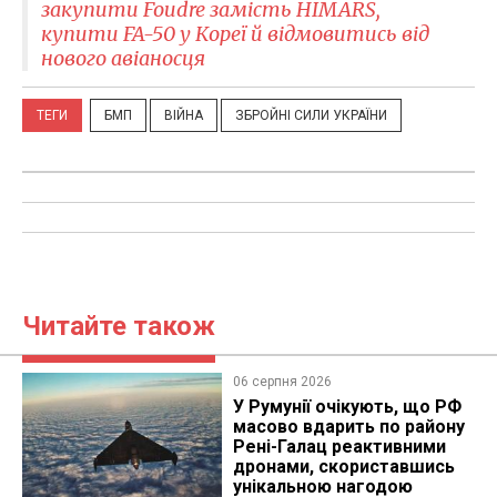
закупити Foudre замість HIMARS,
купити FA-50 у Кореї й відмовитись від
нового авіаносця
ТЕГИ
БМП
ВІЙНА
ЗБРОЙНІ СИЛИ УКРАЇНИ
Читайте також
06 серпня 2026
У Румунії очікують, що РФ
масово вдарить по району
Рені-Галац реактивними
дронами, скориставшись
унікальною нагодою