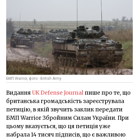
БМП Warrior, фото - British Army
Видання
UK Defense Journal
пише про те, що
британська громадськість зареєструвала
петицію, в якій звучить заклик передати
БМП Warrior Збройним Силам України. При
цьому вказується, що ця петиція уже
набрала 14 тисяч підписів, що є важливою