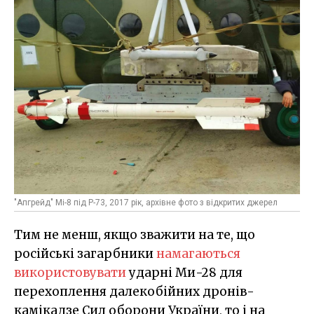
"Апгрейд" Мі-8 під Р-73, 2017 рік, архівне фото з відкритих джерел
Тим не менш, якщо зважити на те, що
російські загарбники
намагаються
використовувати
ударні Ми-28 для
перехоплення далекобійних дронів-
камікадзе Сил оборони України, то і на