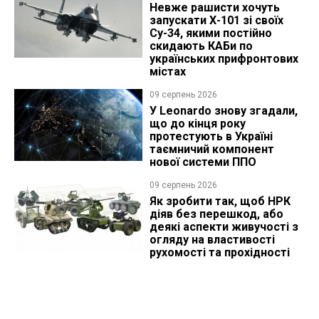
Невже рашисти хочуть
запускати Х-101 зі своїх
Су-34, якими постійно
скидають КАБи по
українських прифронтових
містах
09 серпень 2026
У Leonardo знову згадали,
що до кінця року
протестують в Україні
таємничий компонент
нової системи ППО
09 серпень 2026
Як зробити так, щоб НРК
діяв без перешкод, або
деякі аспекти живучості з
огляду на властивості
рухомості та прохідності