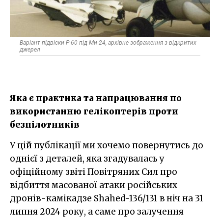
Варіант підвіски Р-60 під Ми-24, архівне зображення з відкритих
джерел
Яка є практика та напрацювання по
використанню гелікоптерів проти
безпілотників
У цій публікації ми хочемо повернутись до
однієї з деталей, яка згадувалась у
офіційному звіті Повітряних Сил про
відбиття масованої атаки російських
дронів-камікадзе Shahed-136/131 в ніч на 31
липня 2024 року, а саме про залучення