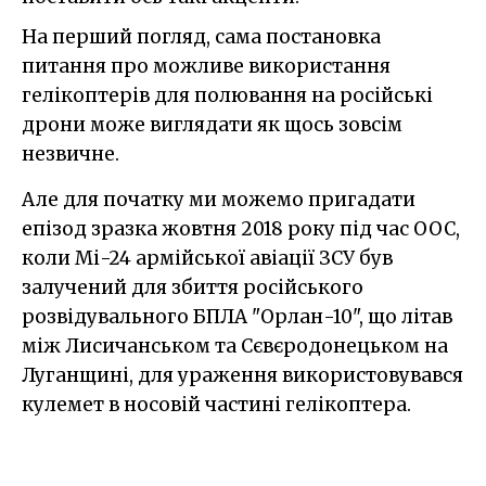
На перший погляд, сама постановка
питання про можливе використання
гелікоптерів для полювання на російські
дрони може виглядати як щось зовсім
незвичне.
Але для початку ми можемо пригадати
епізод зразка жовтня 2018 року під час ООС,
коли Мі-24 армійської авіації ЗСУ був
залучений для збиття російського
розвідувального БПЛА "Орлан-10", що літав
між Лисичанськом та Сєвєродонецьком на
Луганщині, для ураження використовувався
кулемет в носовій частині гелікоптера.