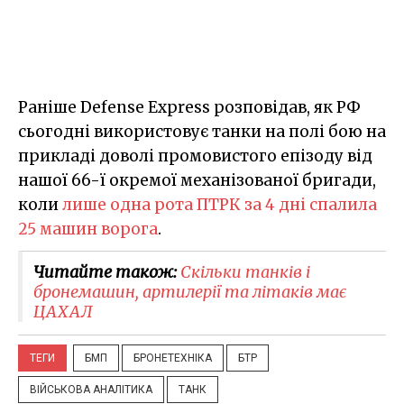
Раніше Defense Express розповідав, як РФ
сьогодні використовує танки на полі бою на
прикладі доволі промовистого епізоду від
нашої 66-ї окремої механізованої бригади,
коли
лише одна рота ПТРК за 4 дні спалила
25 машин ворога
.
Читайте також:
Скільки танків і
бронемашин, артилерії та літаків має
ЦАХАЛ
ТЕГИ
БМП
БРОНЕТЕХНІКА
БТР
ВІЙСЬКОВА АНАЛІТИКА
ТАНК