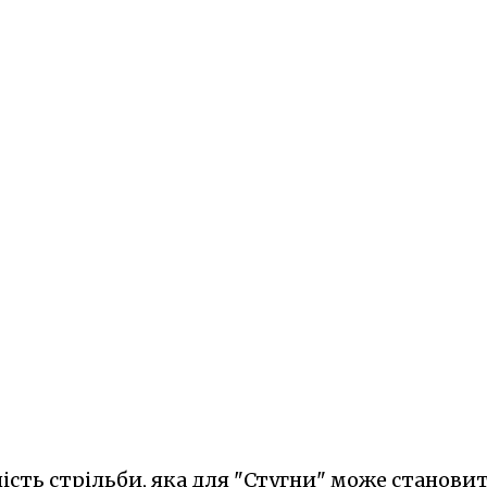
ність стрільби, яка для "Стугни" може станови