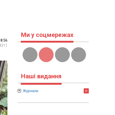
Ми у соцмережах
18:56
4211
Наші видання
Журнали
42