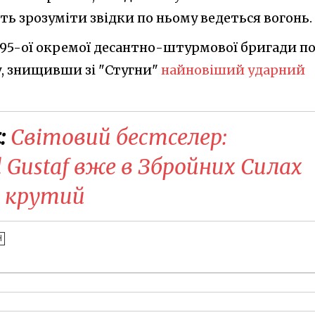
іть зрозуміти звідки по ньому ведеться вогонь.
 95-ої окремої десантно-штурмової бригади п
, знищивши зі "Стугни"
найновіший ударний
:
Світовий бестселер:
Gustaf вже в Збройних Силах
н крутий
Ч