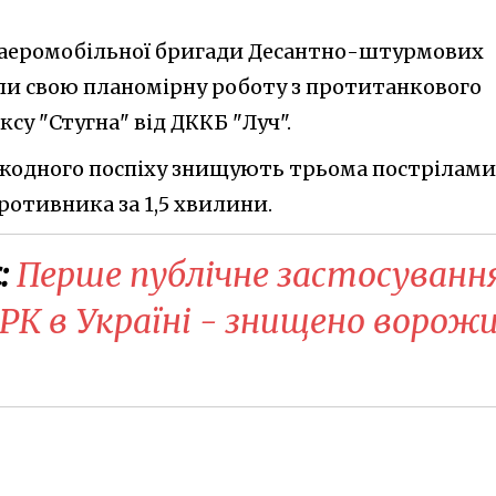
ої аеромобільної бригади Десантно-штурмових
али свою планомірну роботу з протитанкового
су "Стугна" від ДККБ "Луч".
з жодного поспіху знищують трьома пострілами
ротивника за 1,5 хвилини.
:
Перше публічне застосуванн
РК в Україні - знищено ворож