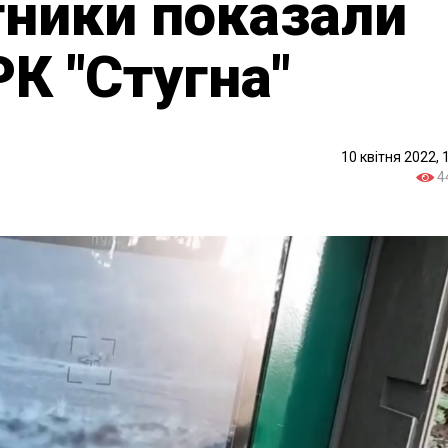
нтники показали
РК "Стугна"
10 квітня 2022, 
4