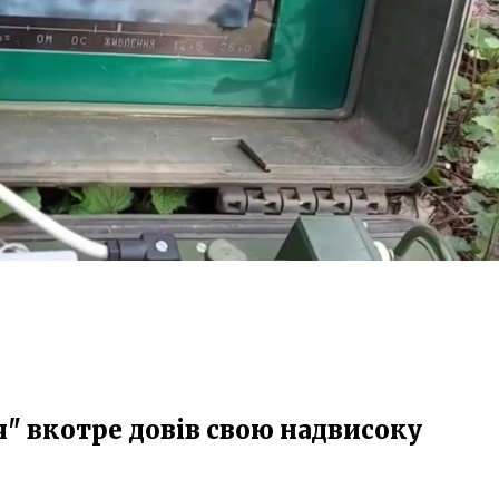
ч" вкотре довів свою надвисоку