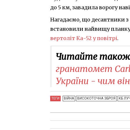
до 5 км, завадила ворогу нав
Нагадаємо, що десантники з
встановили найвищу планку
вертоліт Ка-52 у повітрі
.
Читайте також
гранатомет Carl 
України - чим ві
ТЕГИ
ВІЙНА
ВИСОКОТОЧНА ЗБРОЯ
КБ ЛУ