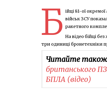
Б
ійці 81-ої окрем
військ ЗСУ показ
ракетного комплек
На відео бійці бе
три одиниці бронетехніки п
Читайте також
британського ПЗ
БПЛА (відео)